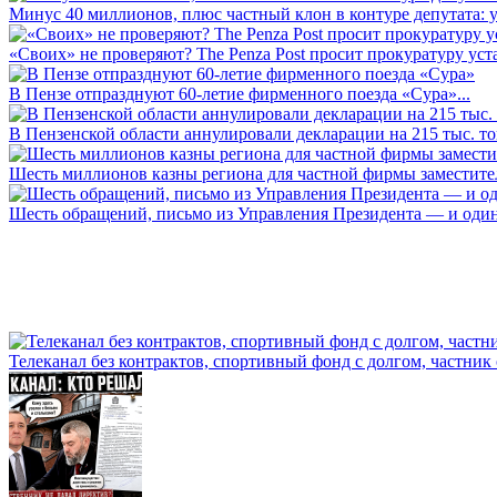
Минус 40 миллионов, плюс частный клон в контуре депутата: у 
«Своих» не проверяют? The Penza Post просит прокуратуру уста
В Пензе отпразднуют 60-летие фирменного поезда «Сура»...
В Пензенской области аннулировали декларации на 215 тыс. тон
Шесть миллионов казны региона для частной фирмы заместител
Шесть обращений, письмо из Управления Президента — и один а
Телеканал без контрактов, спортивный фонд с долгом, частник с 