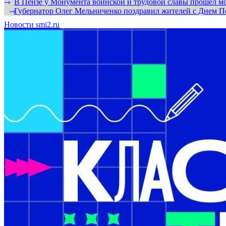
В Пензе у Монумента воинской и трудовой славы прошел мо
⇾
Губернатор Олег Мельниченко поздравил жителей с Днем П
⇾
Новости smi2.ru