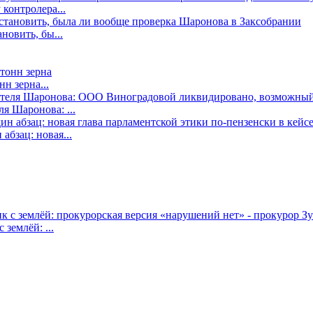
контролера...
новить, бы...
н зерна...
я Шаронова: ...
бзац: новая...
землёй: ...