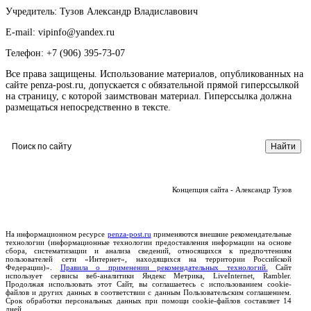
Учредитель: Тузов Александр Владиславович
E-mail: vipinfo@yandex.ru
Телефон: +7 (906) 395-73-07
Все права защищены. Использование материалов, опубликованных на
сайте penza-post.ru, допускается с обязательной прямой гиперссылкой
на страницу, с которой заимствован материал. Гиперссылка должна
размещаться непосредственно в тексте.
Концепция сайта - Александр Тузов
На информационном ресурсе
penza-post.ru
применяются внешние рекомендательные
технологии (информационные технологии предоставления информации на основе
сбора, систематизации и анализа сведений, относящихся к предпочтениям
пользователей сети «Интернет», находящихся на территории Российской
Федерации)».
Правила о применении рекомендательных технологий.
Сайт
использует сервисы веб-аналитики Яндекс Метрика, LiveInternet, Rambler.
Продолжая использовать этот Сайт, вы соглашаетесь с использованием cookie-
файлов и других данных в соответствии с данным Пользовательским соглашением.
Срок обработки персональных данных при помощи cookie-файлов составляет 14
дней.