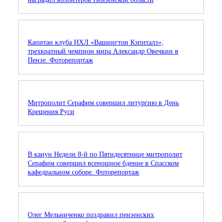
Капитан клуба НХЛ «Вашингтон Кэпиталз»,
трехкратный чемпион мира Александр Овечкин в
Пензе. Фоторепортаж
Митрополит Серафим совершил литургию в День
Крещения Руси
В канун Недели 8-й по Пятидесятнице митрополит
Серафим совершил всенощное бдение в Спасском
кафедральном соборе. Фоторепортаж
Олег Мельниченко поздравил пензенских