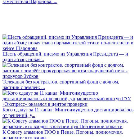
заместителя Шаронова: ...
Шесть обращений, письмо из Управления Президента — и
один абзац: новая...
Телеканал без контрактов, спортивный фонд с долгом,
частник с землёй: ...
Кого сдадут за 11 канал: Мингоимущество дистанцировалось
от решений, у...
К Совету атаманов ПФО в Пензе. Погоны, полномочия,
иерархии: кто входи...