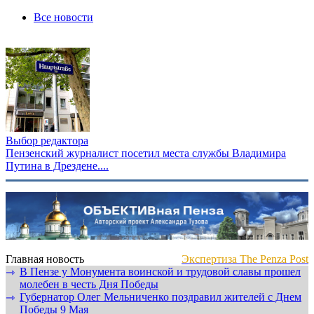
Все новости
Выбор редактора
Пензенский журналист посетил места службы Владимира
Путина в Дрездене....
Главная новость
Экспертиза The Penza Post
В Пензе у Монумента воинской и трудовой славы прошел
⇾
молебен в честь Дня Победы
Губернатор Олег Мельниченко поздравил жителей с Днем
⇾
Победы 9 Мая