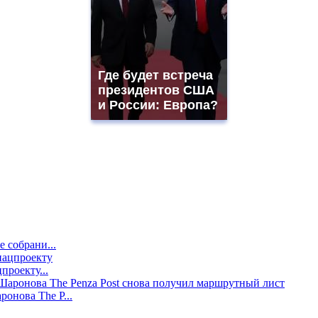
Где будет встреча
президентов США
и России: Европа?
е собрани...
проекту...
онова The P...