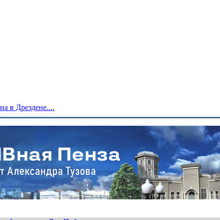
 в Дрездене....