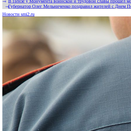
В Пензе у Монумента воинской и трудовой славы прошел мо
⇾
Губернатор Олег Мельниченко поздравил жителей с Днем П
⇾
Новости smi2.ru