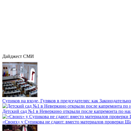
Дайджест СМИ
Супиков на входе, Гуляков в председателях: как Законодательно
Детский сад №1 в Неверкино открыли после капремонта по нац
«Своих» у Супикова не сдают: вместо материалов проверки Шар