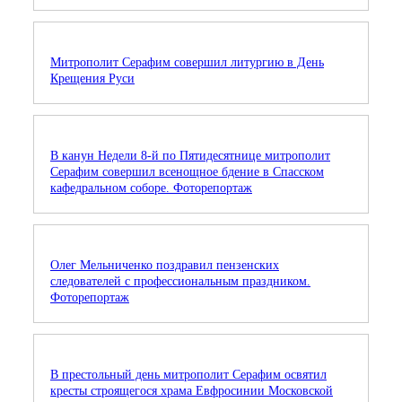
Митрополит Серафим совершил литургию в День
Крещения Руси
В канун Недели 8-й по Пятидесятнице митрополит
Серафим совершил всенощное бдение в Спасском
кафедральном соборе. Фоторепортаж
Олег Мельниченко поздравил пензенских
следователей с профессиональным праздником.
Фоторепортаж
В престольный день митрополит Серафим освятил
кресты строящегося храма Евфросинии Московской