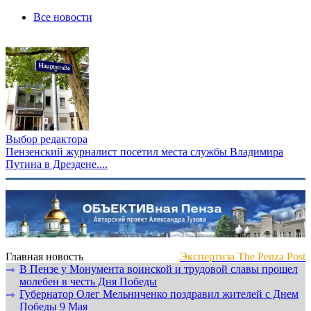
Все новости
Выбор редактора
Пензенский журналист посетил места службы Владимира
Путина в Дрездене....
Главная новость
Экспертиза The Penza Post
В Пензе у Монумента воинской и трудовой славы прошел
⇾
молебен в честь Дня Победы
Губернатор Олег Мельниченко поздравил жителей с Днем
⇾
Победы 9 Мая