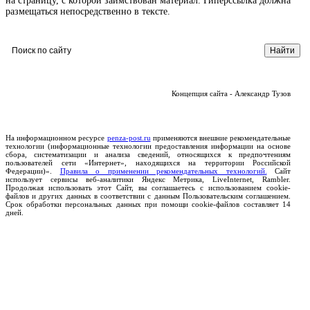
на страницу, с которой заимствован материал. Гиперссылка должна
размещаться непосредственно в тексте.
Концепция сайта - Александр Тузов
На информационном ресурсе
penza-post.ru
применяются внешние рекомендательные
технологии (информационные технологии предоставления информации на основе
сбора, систематизации и анализа сведений, относящихся к предпочтениям
пользователей сети «Интернет», находящихся на территории Российской
Федерации)».
Правила о применении рекомендательных технологий.
Сайт
использует сервисы веб-аналитики Яндекс Метрика, LiveInternet, Rambler.
Продолжая использовать этот Сайт, вы соглашаетесь с использованием cookie-
файлов и других данных в соответствии с данным Пользовательским соглашением.
Срок обработки персональных данных при помощи cookie-файлов составляет 14
дней.