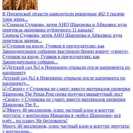
В Пензенской области намолотили рекордные 462,3 тысячи
тонн зерна...
Сначала Судакова, затем АНО Шаронова и Айвазяна: куда
перетекла эконом...
Супиков на входе, Гуляков в председателях: как
Законодательное собрани...
Детский сад №1 в Неверкино открыли после капремонта по
нацпроекту...
«Своих» у Супикова не сдают: вместо материалов проверки
Шаронова The P...
Минус 40 миллионов, плюс частный клон в контуре депутата:
у контролера...