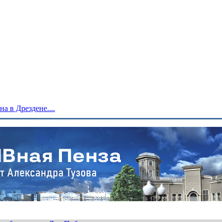
 в Дрездене....