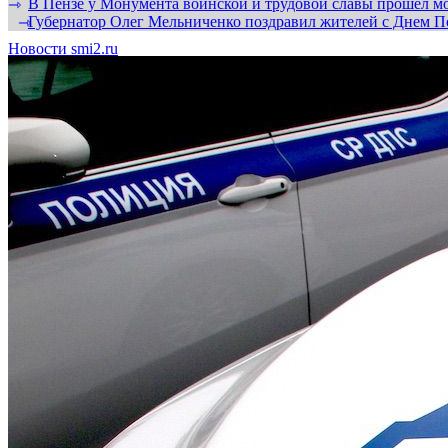
В Пензе у Монумента воинской и трудовой славы прошел мо
⇾
Губернатор Олег Мельниченко поздравил жителей с Днем П
⇾
Новости smi2.ru