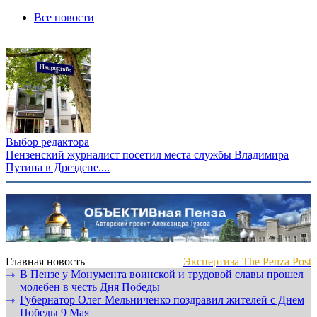
Все новости
Выбор редактора
Пензенский журналист посетил места службы Владимира
Путина в Дрездене....
Главная новость
Экспертиза The Penza Post
В Пензе у Монумента воинской и трудовой славы прошел
⇾
молебен в честь Дня Победы
Губернатор Олег Мельниченко поздравил жителей с Днем
⇾
Победы 9 Мая