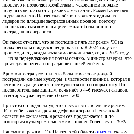
процедур и позволяет хозяйствам в ускоренном порядке
получить выплаты от страховых компаний. Роман Калентьев
подчеркнул, что Пензенская область является одним из
лидеров по площади застрахованных посевов, поэтому
воспользоваться компенсацией сможет большинство
пострадавших аграриев.
Он также отметил, что за последние пять лет режим ЧС на
полях региона вводился неоднократно. В 2024 году это
происходило дважды из-за заморозков и засухи, а в 2022 году
— из-за переувлажнения почвы осенью. Министр заверил, что
время для пересева пострадавших полей ещё есть.
Врио министра уточнил, что больше всего от дождей
пострадали озимые культуры, в частности пшеница, которая в
регионе выращивается преимущественно на корм скоту. По
предварительным данным, речь идёт о 4–6 тысячах гектаров,
из которых уже пересеяно более 1200.
При этом он подчеркнул, что, несмотря на введение режима
ЧС и гибель части урожая, дефицита зерна в Пензенской
области не ожидается. Яровой сев продолжается, и по
некоторым культурам план уже выполнен более чем на 30%.
Напомним, режим ЧС в Пензенской области
отменен
указом