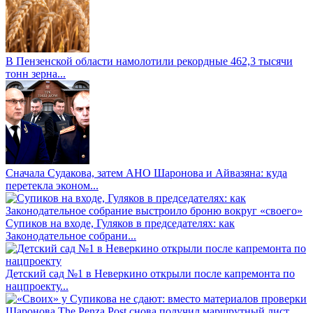
В Пензенской области намолотили рекордные 462,3 тысячи
тонн зерна...
Сначала Судакова, затем АНО Шаронова и Айвазяна: куда
перетекла эконом...
Супиков на входе, Гуляков в председателях: как
Законодательное собрани...
Детский сад №1 в Неверкино открыли после капремонта по
нацпроекту...