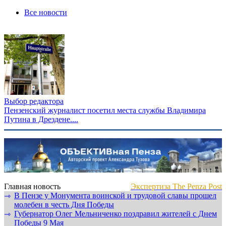
Все новости
Выбор редактора
Пензенский журналист посетил места службы Владимира
Путина в Дрездене....
Главная новость
Экспертиза The Penza Post
В Пензе у Монумента воинской и трудовой славы прошел
⇾
молебен в честь Дня Победы
Губернатор Олег Мельниченко поздравил жителей с Днем
⇾
Победы 9 Мая