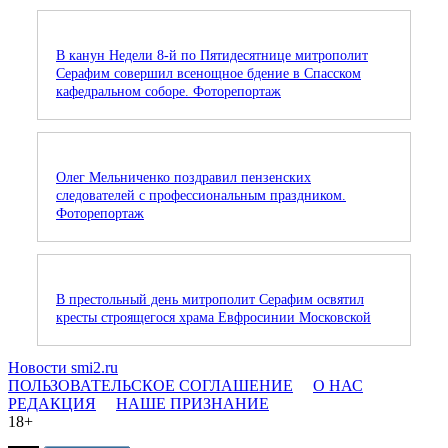
В канун Недели 8-й по Пятидесятнице митрополит
Серафим совершил всенощное бдение в Спасском
кафедральном соборе. Фоторепортаж
Олег Мельниченко поздравил пензенских
следователей с профессиональным праздником.
Фоторепортаж
В престольный день митрополит Серафим освятил
кресты строящегося храма Евфросинии Московской
Новости smi2.ru
ПОЛЬЗОВАТЕЛЬСКОЕ СОГЛАШЕНИЕ
О НАС
РЕДАКЦИЯ
НАШЕ ПРИЗНАНИЕ
18+