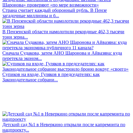
Страна считает каждый оборонный рубль. В Пензе
загадочные миллионы и б...
В Пензенской области намолотили рекордные 462,3 тысячи
тонн зерна...
Сначала Судакова, затем АНО Шаронова и Айвазяна: куда
перетекла эконом...
Супиков на входе, Гуляков в председателях: как
Законодательное собрани...
Детский сад №1 в Неверкино открыли после капремонта по
нацпроекту...