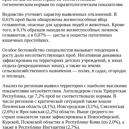
гигиеническим нормам по паразитологическим показателям.
Ведомство уточняет характер выявленных отклонений. В
0,61% проб были обнаружены жизнеспособные яйца
гельминтов, опасные для здоровья людей и животных. Кроме
того, в 0,1% образцов находили жизнеспособных личинок
гельминтов, а в 0,07% — цисты и ооцисты патогенных
кишечных простейших.
Особое беспокойство специалистов вызывает тенденция к
росту доли несоответствующих проб. Негативная динамика
зафиксирована на территориях детских учреждений, в зонах
отдыха (рекреационных зонах), а также на землях
сельскохозяйственного назначения — полях, в садах, огородах
и теплицах.
Анализ по регионам выявил территории с наиболее высокими
показателями несоответствия. Антилидером стала Удмуртская
Республика, где 7,2% проб не соответствовали нормам. В
число регионов с критической ситуацией также вошли
Пензенская область (4,1%), Новгородская (3,1%), Смоленская
(2,6%) и Ярославская (2,2%) области. Выше среднего по
стране показатели также зафиксированы в Новосибирской,
Курской, Псковской областях и Республике Коми (по 2,0%), а
также в Республике Ингушетия (2,7%).