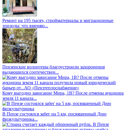
Ремонт на 195 тысяч, стройматериалы и миграционные
эпизоды: что вменяю...
Пензенские волонтеры благоустроили захоронения
выдающихся соотечествен...
Кому выгодно зависание Мира, 1В? После отмены аукциона
земля 11 канала...
В Пензе состоялся забег на 5 км, посвященный Дню
физкультурника...