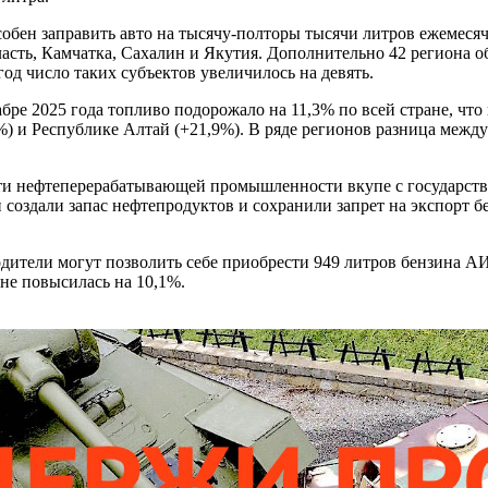
особен заправить авто на тысячу-полторы тысячи литров ежеме
бласть, Камчатка, Сахалин и Якутия. Дополнительно 42 региона
год число таких субъектов увеличилось на девять.
абре 2025 года топливо подорожало на 11,3% по всей стране, ч
4%) и Республике Алтай (+21,9%). В ряде регионов разница меж
ости нефтеперерабатывающей промышленности вкупе с государс
оздали запас нефтепродуктов и сохранили запрет на экспорт бе
водители могут позволить себе приобрести 949 литров бензина А
оне повысилась на 10,1%.