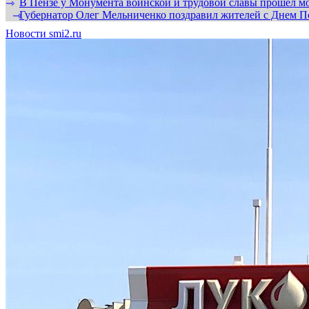
В Пензе у Монумента воинской и трудовой славы прошел мо
⇾
Губернатор Олег Мельниченко поздравил жителей с Днем П
⇾
Новости smi2.ru