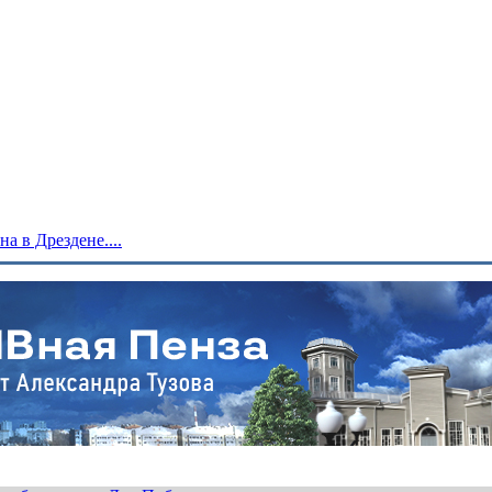
 в Дрездене....