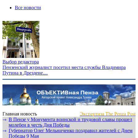
Все новости
Выбор редактора
Пензенский журналист посетил места службы Владимира
Путина в Дрездене....
Главная новость
Экспертиза The Penza Post
В Пензе у Монумента воинской и трудовой славы прошел
⇾
молебен в честь Дня Победы
Губернатор Олег Мельниченко поздравил жителей с Днем
⇾
Победы 9 Мая