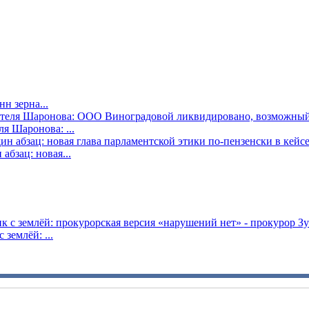
н зерна...
я Шаронова: ...
бзац: новая...
землёй: ...