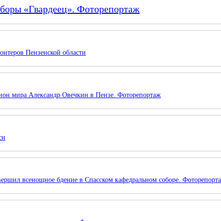
сборы «Гвардеец». Фоторепортаж
онтеров Пензенской области
ион мира Александр Овечкин в Пензе. Фоторепортаж
си
вершил всенощное бдение в Спасском кафедральном соборе. Фоторепорт