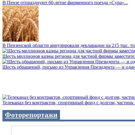
В Пензе отпразднуют 60-летие фирменного поезда «Сура»...
В Пензенской области аннулировали декларации на 215 тыс. тон
Шесть миллионов казны региона для частной фирмы заместител
Шесть обращений, письмо из Управления Президента — и один а
Телеканал без контрактов, спортивный фонд с долгом, частник с 
Фоторепортажи