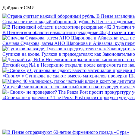
Дайджест СМИ
Страна считает каждый оборонный рубль. В Пензе загадочные 
В Пензенской области намолотили рекордные 462,3 тысячи тонн
Сначала Судакова, затем АНО Шаронова и Айвазяна: куда перет
Супиков на входе, Гуляков в председателях: как Законодательно
Детский сад №1 в Неверкино открыли после капремонта по нац
«Своих» у Супикова не сдают: вместо материалов проверки Шар
Минус 40 миллионов, плюс частный клон в контуре депутата: у 
«Своих» не проверяют? The Penza Post просит прокуратуру уста