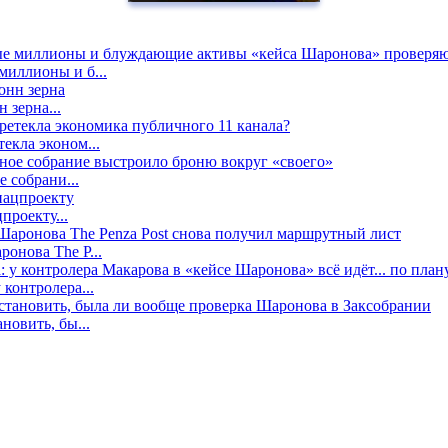
миллионы и б...
 зерна...
екла эконом...
е собрани...
проекту...
онова The P...
контролера...
новить, бы...