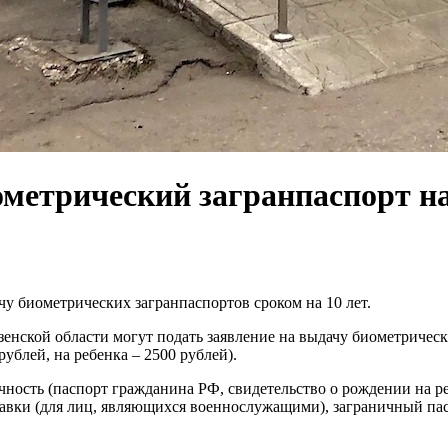
ометрический загранпаспорт н
у биометрических загранпаспортов сроком на 10 лет.
кой области могут подать заявление на выдачу биометрических
ублей, на ребенка – 2500 рублей).
ность (паспорт гражданина РФ, свидетельство о рождении на р
правки (для лиц, являющихся военнослужащими), заграничный пасп