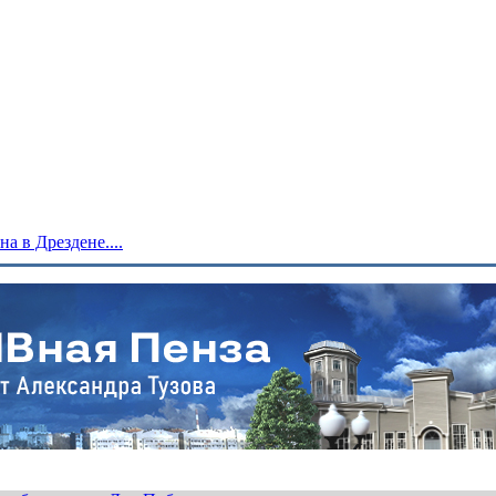
 в Дрездене....