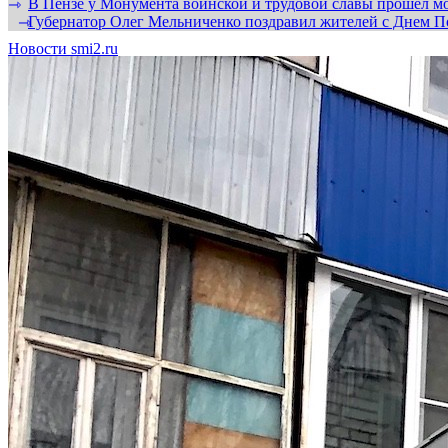
В Пензе у Монумента воинской и трудовой славы прошел мо
⇾
Губернатор Олег Мельниченко поздравил жителей с Днем П
⇾
Новости smi2.ru