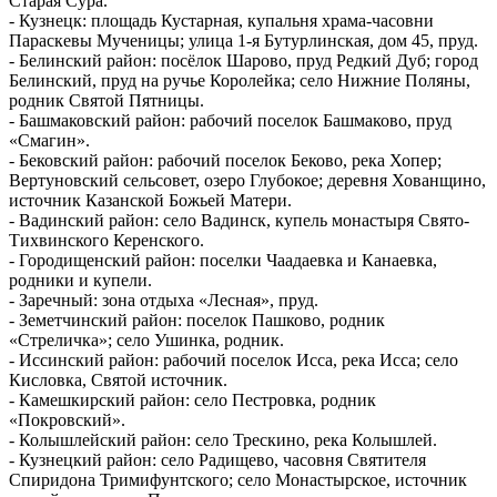
Старая Сура.
- Кузнецк: площадь Кустарная, купальня храма-часовни
Параскевы Мученицы; улица 1-я Бутурлинская, дом 45, пруд.
- Белинский район: посёлок Шарово, пруд Редкий Дуб; город
Белинский, пруд на ручье Королейка; село Нижние Поляны,
родник Святой Пятницы.
- Башмаковский район: рабочий поселок Башмаково, пруд
«Смагин».
- Бековский район: рабочий поселок Беково, река Хопер;
Вертуновский сельсовет, озеро Глубокое; деревня Хованщино,
источник Казанской Божьей Матери.
- Вадинский район: село Вадинск, купель монастыря Свято-
Тихвинского Керенского.
- Городищенский район: поселки Чаадаевка и Канаевка,
родники и купели.
- Заречный: зона отдыха «Лесная», пруд.
- Земетчинский район: поселок Пашково, родник
«Стреличка»; село Ушинка, родник.
- Иссинский район: рабочий поселок Исса, река Исса; село
Кисловка, Святой источник.
- Камешкирский район: село Пестровка, родник
«Покровский».
- Колышлейский район: село Трескино, река Колышлей.
- Кузнецкий район: село Радищево, часовня Святителя
Спиридона Тримифунтского; село Монастырское, источник