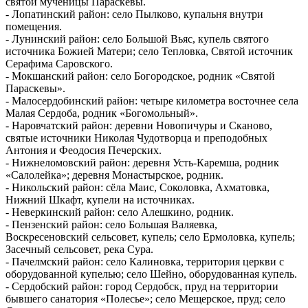
святой мученицы Параскевы.
- Лопатинский район: село Пылково, купальня внутри
помещения.
- Лунинский район: село Большой Вьяс, купель святого
источника Божией Матери; село Тепловка, Святой источник
Серафима Саровского.
- Мокшанский район: село Богородское, родник «Святой
Параскевы».
- Малосердобинский район: четыре километра восточнее села
Малая Сердоба, родник «Богомольный».
- Наровчатский район: деревни Новопичуры и Сканово,
святые источники Николая Чудотворца и преподобных
Антония и Феодосия Печерских.
- Нижнеломовский район: деревня Усть-Каремша, родник
«Салолейка»; деревня Монастырское, родник.
- Никольский район: сёла Маис, Соколовка, Ахматовка,
Нижний Шкафт, купели на источниках.
- Неверкинский район: село Алешкино, родник.
- Пензенский район: село Большая Валяевка,
Воскресеновский сельсовет, купель; село Ермоловка, купель;
Засечный сельсовет, река Сура.
- Пачелмский район: село Калиновка, территория церкви с
оборудованной купелью; село Шейно, оборудованная купель.
- Сердобский район: город Сердобск, пруд на территории
бывшего санатория «Полесье»; село Мещерское, пруд; село