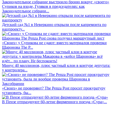
Супиков на входе, Гуляков в председателях: как
Законодательное собрани...
Детский сад №1 в Неверкино открыли после капремонта по
нацпроекту...
«Своих» у Супикова не сдают: вместо материалов проверки
Шаронова The P...
Минус 40 миллионов, плюс частный клон в контуре депутата:
у контролера...
«Своих» не проверяют? The Penza Post просит прокуратуру
установить, бы...
В Пензе отпразднуют 60-летие фирменного поезда «Сура»...