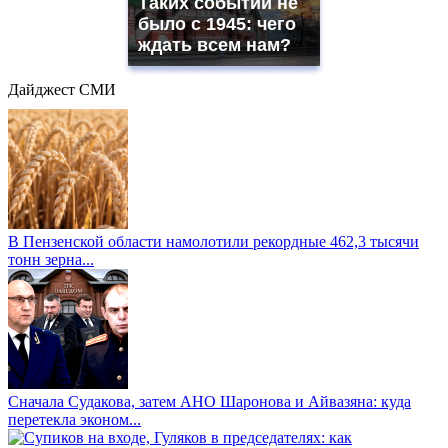
Таких событий не
было с 1945: чего
ждать всем нам?
Дайджест СМИ
В Пензенской области намолотили рекордные 462,3 тысячи
тонн зерна...
Сначала Судакова, затем АНО Шаронова и Айвазяна: куда
перетекла эконом...