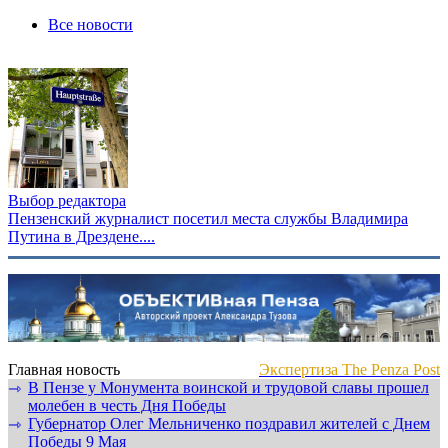
Все новости
Выбор редактора
Пензенский журналист посетил места службы Владимира
Путина в Дрездене....
Главная новость
Экспертиза The Penza Post
В Пензе у Монумента воинской и трудовой славы прошел
⇾
молебен в честь Дня Победы
Губернатор Олег Мельниченко поздравил жителей с Днем
⇾
Победы 9 Мая