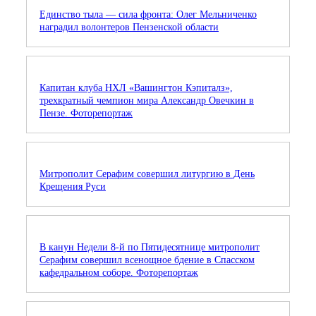
Единство тыла — сила фронта: Олег Мельниченко
наградил волонтеров Пензенской области
Капитан клуба НХЛ «Вашингтон Кэпиталз»,
трехкратный чемпион мира Александр Овечкин в
Пензе. Фоторепортаж
Митрополит Серафим совершил литургию в День
Крещения Руси
В канун Недели 8-й по Пятидесятнице митрополит
Серафим совершил всенощное бдение в Спасском
кафедральном соборе. Фоторепортаж