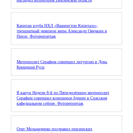
наградил волонтеров Пензенской области
Капитан клуба НХЛ «Вашингтон Кэпиталз»,
трехкратный чемпион мира Александр Овечкин в
Пензе. Фоторепортаж
Митрополит Серафим совершил литургию в День
Крещения Руси
В канун Недели 8-й по Пятидесятнице митрополит
Серафим совершил всенощное бдение в Спасском
кафедральном соборе. Фоторепортаж
Олег Мельниченко поздравил пензенских