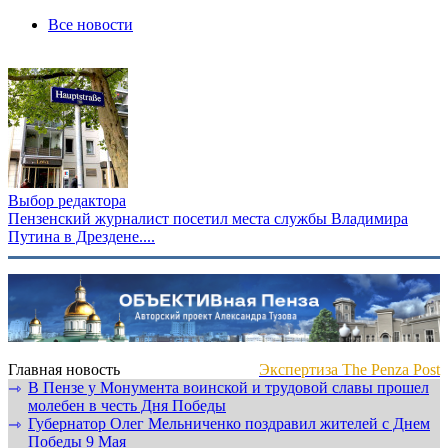
Все новости
Выбор редактора
Пензенский журналист посетил места службы Владимира
Путина в Дрездене....
Главная новость
Экспертиза The Penza Post
В Пензе у Монумента воинской и трудовой славы прошел
⇾
молебен в честь Дня Победы
Губернатор Олег Мельниченко поздравил жителей с Днем
⇾
Победы 9 Мая