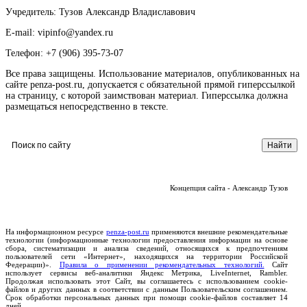
Учредитель: Тузов Александр Владиславович
E-mail: vipinfo@yandex.ru
Телефон: +7 (906) 395-73-07
Все права защищены. Использование материалов, опубликованных на
сайте penza-post.ru, допускается с обязательной прямой гиперссылкой
на страницу, с которой заимствован материал. Гиперссылка должна
размещаться непосредственно в тексте.
Концепция сайта - Александр Тузов
На информационном ресурсе
penza-post.ru
применяются внешние рекомендательные
технологии (информационные технологии предоставления информации на основе
сбора, систематизации и анализа сведений, относящихся к предпочтениям
пользователей сети «Интернет», находящихся на территории Российской
Федерации)».
Правила о применении рекомендательных технологий.
Сайт
использует сервисы веб-аналитики Яндекс Метрика, LiveInternet, Rambler.
Продолжая использовать этот Сайт, вы соглашаетесь с использованием cookie-
файлов и других данных в соответствии с данным Пользовательским соглашением.
Срок обработки персональных данных при помощи cookie-файлов составляет 14
дней.