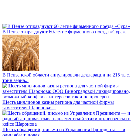
В Пензе отпразднуют 60-летие фирменного поезда «Сура»...
В Пензенской области аннулировали декларации на 215 тыс.
тонн зерна...
Шесть миллионов казны региона для частной фирмы
заместителя Шаронова: ...
Шесть обращений, письмо из Управления Президента — и
один абзац: новая...