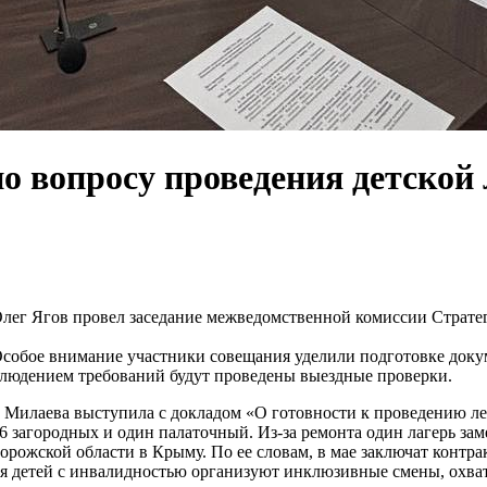
о вопросу проведения детской
Олег Ягов провел заседание межведомственной комиссии Страте
 Особое внимание участники совещания уделили подготовке док
облюдением требований будут проведены выездные проверки.
 Милаева выступила с докладом «О готовности к проведению ле
я 16 загородных и один палаточный. Из-за ремонта один лагерь 
рожской области в Крыму. По ее словам, в мае заключат контрак
ля детей с инвалидностью организуют инклюзивные смены, охват