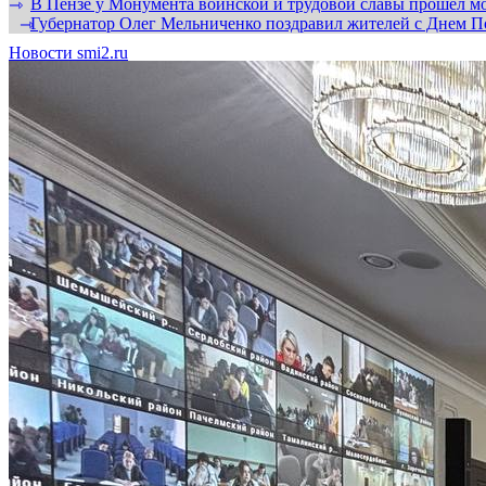
В Пензе у Монумента воинской и трудовой славы прошел мо
⇾
Губернатор Олег Мельниченко поздравил жителей с Днем П
⇾
Новости smi2.ru