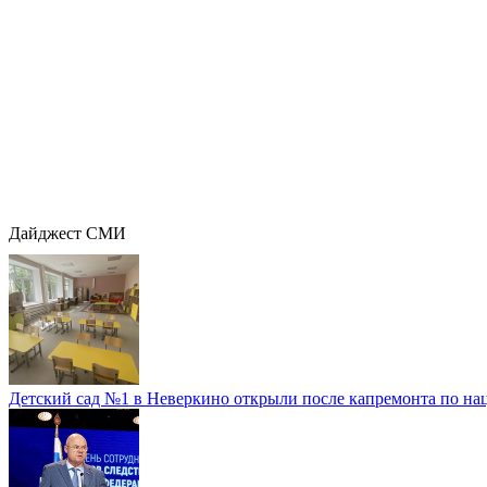
Дайджест СМИ
Детский сад №1 в Неверкино открыли после капремонта по нац