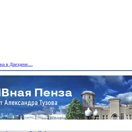
 в Дрездене....