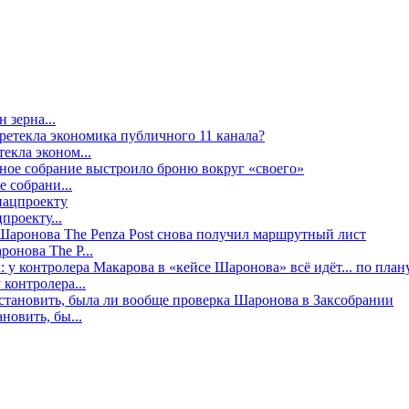
 зерна...
екла эконом...
е собрани...
проекту...
онова The P...
контролера...
новить, бы...