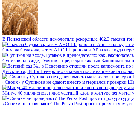
В Пензенской области намолотили рекордные 462,3 тысячи тонн
Сначала Судакова, затем АНО Шаронова и Айвазяна: куда перет
Супиков на входе, Гуляков в председателях: как Законодательно
Детский сад №1 в Неверкино открыли после капремонта по нац
«Своих» у Супикова не сдают: вместо материалов проверки Шар
Минус 40 миллионов, плюс частный клон в контуре депутата: у 
«Своих» не проверяют? The Penza Post просит прокуратуру уста