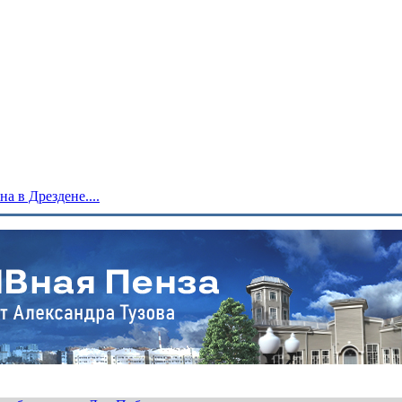
 в Дрездене....