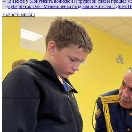
В Пензе у Монумента воинской и трудовой славы прошел мо
⇾
Губернатор Олег Мельниченко поздравил жителей с Днем П
⇾
Новости smi2.ru