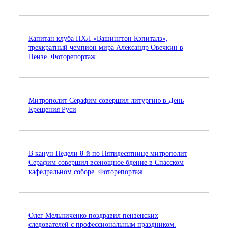
Капитан клуба НХЛ «Вашингтон Кэпиталз»,
трехкратный чемпион мира Александр Овечкин в
Пензе. Фоторепортаж
Митрополит Серафим совершил литургию в День
Крещения Руси
В канун Недели 8-й по Пятидесятнице митрополит
Серафим совершил всенощное бдение в Спасском
кафедральном соборе. Фоторепортаж
Олег Мельниченко поздравил пензенских
следователей с профессиональным праздником.