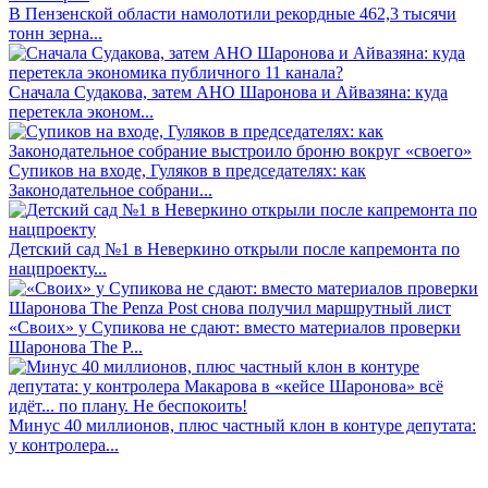
В Пензенской области намолотили рекордные 462,3 тысячи
тонн зерна...
Сначала Судакова, затем АНО Шаронова и Айвазяна: куда
перетекла эконом...
Супиков на входе, Гуляков в председателях: как
Законодательное собрани...
Детский сад №1 в Неверкино открыли после капремонта по
нацпроекту...
«Своих» у Супикова не сдают: вместо материалов проверки
Шаронова The P...
Минус 40 миллионов, плюс частный клон в контуре депутата:
у контролера...