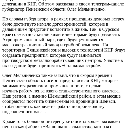
делегации в КНР. Об этом рассказал в своем телеграм-канале
губернатор Пензенской области Олег Мельниченко.
По словам губернатора, в рамках прошедших деловых встреч
было достигнуто немало договоренностей, которые в
дальшейшем предстоит воплотить в жизнь. Так, в Сурском
крае совместно с китайскими инвесторами будут развивать
Агропромышленный парк, где в будущем появятся
маслоэкстракционный завод и грибной комплекс. На
территории Сяньянской зоны высоких технологий КНР будут
создавать предприятия, которые будут заниматься
производством металлообрабатывающих центров. Участие в
их создании будет принимать «Станкомашстрой».
Олег Мельниченко также заявил, что в скором времени
Пензенскую область посетят представители КНР, которые
занимаются развитием промышленности, с целью
изучить работу пензенского станкостроительного кластера.
Наш регион, а именно Шемышейский район, в этом месяце
собираются посетить бизнесмены из провинции Шэньси,
чтобы оценить, как ведется работа по производству
подсолнечного масла.
Кроме того, большой интерес у китайских коллег вызывает
пензенская фабрика «Ванюшкины сладости», которая с