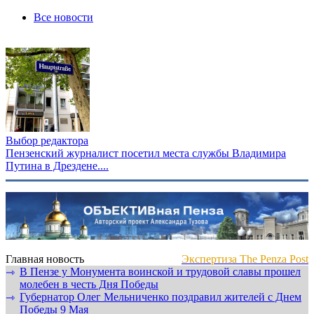
Все новости
Выбор редактора
Пензенский журналист посетил места службы Владимира
Путина в Дрездене....
Главная новость
Экспертиза The Penza Post
В Пензе у Монумента воинской и трудовой славы прошел
⇾
молебен в честь Дня Победы
Губернатор Олег Мельниченко поздравил жителей с Днем
⇾
Победы 9 Мая