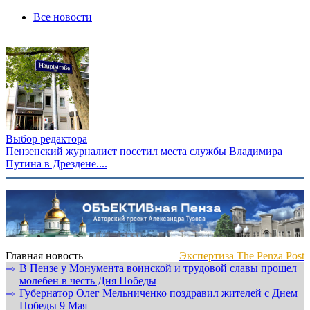
Все новости
Выбор редактора
Пензенский журналист посетил места службы Владимира
Путина в Дрездене....
Главная новость
Экспертиза The Penza Post
В Пензе у Монумента воинской и трудовой славы прошел
⇾
молебен в честь Дня Победы
Губернатор Олег Мельниченко поздравил жителей с Днем
⇾
Победы 9 Мая