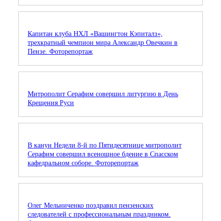
Капитан клуба НХЛ «Вашингтон Кэпиталз»,
трехкратный чемпион мира Александр Овечкин в
Пензе. Фоторепортаж
Митрополит Серафим совершил литургию в День
Крещения Руси
В канун Недели 8-й по Пятидесятнице митрополит
Серафим совершил всенощное бдение в Спасском
кафедральном соборе. Фоторепортаж
Олег Мельниченко поздравил пензенских
следователей с профессиональным праздником.