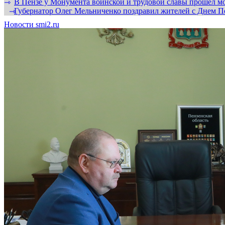
В Пензе у Монумента воинской и трудовой славы прошел мо
⇾
Губернатор Олег Мельниченко поздравил жителей с Днем П
⇾
Новости smi2.ru