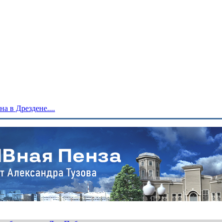
 в Дрездене....