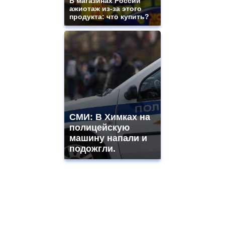
В магазинах России
ажиотаж из-за этого
продукта: что купить?
СМИ: В Химках на
полицейскую
машину напали и
подожгли.