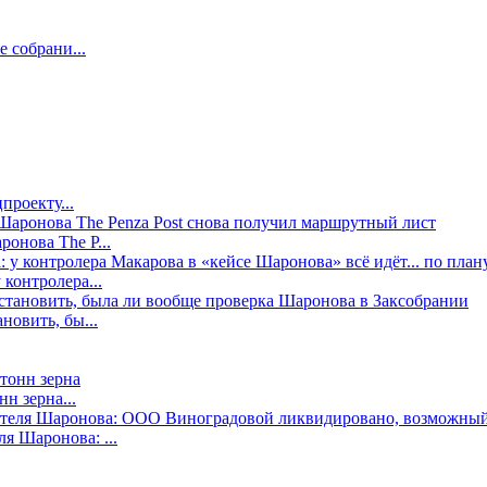
е собрани...
проекту...
онова The P...
контролера...
новить, бы...
н зерна...
я Шаронова: ...