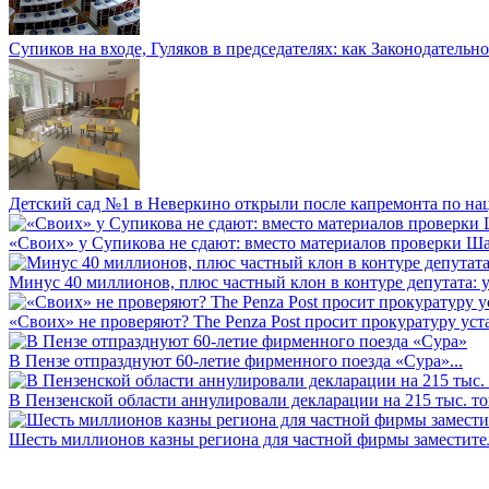
Супиков на входе, Гуляков в председателях: как Законодательно
Детский сад №1 в Неверкино открыли после капремонта по нац
«Своих» у Супикова не сдают: вместо материалов проверки Шар
Минус 40 миллионов, плюс частный клон в контуре депутата: у 
«Своих» не проверяют? The Penza Post просит прокуратуру уста
В Пензе отпразднуют 60-летие фирменного поезда «Сура»...
В Пензенской области аннулировали декларации на 215 тыс. тон
Шесть миллионов казны региона для частной фирмы заместител