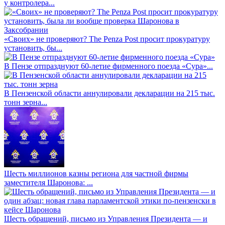
у контролера...
«Своих» не проверяют? The Penza Post просит прокуратуру
установить, бы...
В Пензе отпразднуют 60-летие фирменного поезда «Сура»...
В Пензенской области аннулировали декларации на 215 тыс.
тонн зерна...
Шесть миллионов казны региона для частной фирмы
заместителя Шаронова: ...
Шесть обращений, письмо из Управления Президента — и