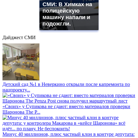
СМИ: В Химках на
полицейскую
машину напали и
подожгли.
Дайджест СМИ
Детский сад №1 в Неверкино открыли после капремонта по
нацпроекту...
«Своих» у Супикова не сдают: вместо материалов проверки
Шаронова The P...
Минус 40 миллионов, плюс частный клон в контуре депутата: