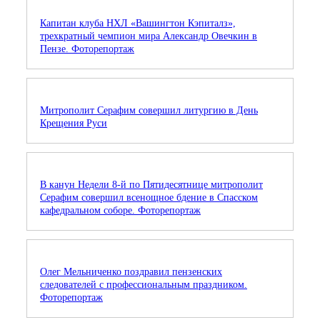
Капитан клуба НХЛ «Вашингтон Кэпиталз»,
трехкратный чемпион мира Александр Овечкин в
Пензе. Фоторепортаж
Митрополит Серафим совершил литургию в День
Крещения Руси
В канун Недели 8-й по Пятидесятнице митрополит
Серафим совершил всенощное бдение в Спасском
кафедральном соборе. Фоторепортаж
Олег Мельниченко поздравил пензенских
следователей с профессиональным праздником.
Фоторепортаж