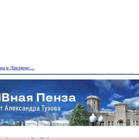
 в Дрездене....