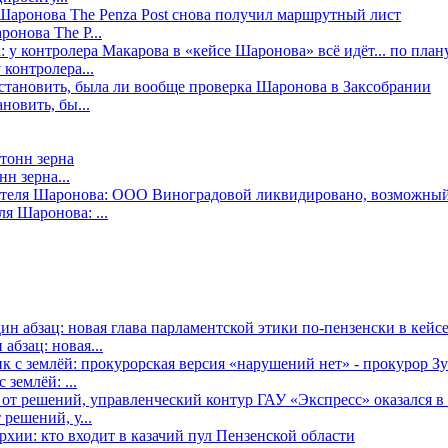
онова The P...
контролера...
новить, бы...
н зерна...
я Шаронова: ...
бзац: новая...
землёй: ...
решений, у...