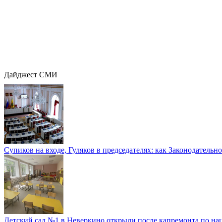
Дайджест СМИ
Супиков на входе, Гуляков в председателях: как Законодательно
Детский сад №1 в Неверкино открыли после капремонта по нац