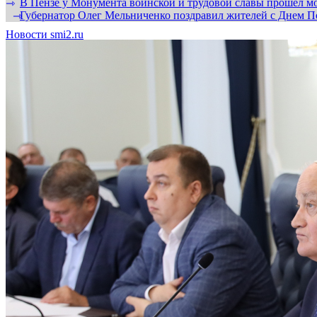
В Пензе у Монумента воинской и трудовой славы прошел мо
⇾
Губернатор Олег Мельниченко поздравил жителей с Днем П
⇾
Новости smi2.ru