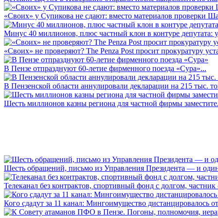
«Своих» у Супикова не сдают: вместо материалов проверки Шар
Минус 40 миллионов, плюс частный клон в контуре депутата: у 
«Своих» не проверяют? The Penza Post просит прокуратуру уста
В Пензе отпразднуют 60-летие фирменного поезда «Сура»...
В Пензенской области аннулировали декларации на 215 тыс. тон
Шесть миллионов казны региона для частной фирмы заместител
Шесть обращений, письмо из Управления Президента — и один а
Телеканал без контрактов, спортивный фонд с долгом, частник с 
Кого сдадут за 11 канал: Мингоимущество дистанцировалось от 