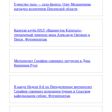
Единство тыла — сила фронта: Олег Мельниченко
наградил волонтеров Пензенской области
Капитан клуба НХЛ «Вашингтон Кэпиталз»,
трехкратный чемпион мира Александр Овечкин в
Пензе. Фоторепортаж
Митрополит Серафим совершил литургию в День
Крещения Руси
В канун Недели 8-й по Пятидесятнице митрополит
Серафим совершил всенощное бдение в Спасском
кафедральном соборе. Фоторепортаж