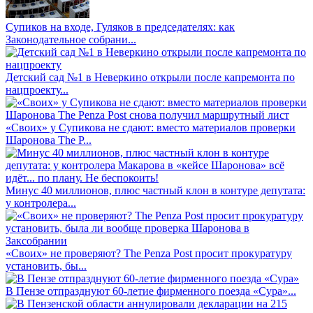
Супиков на входе, Гуляков в председателях: как
Законодательное собрани...
Детский сад №1 в Неверкино открыли после капремонта по
нацпроекту...
«Своих» у Супикова не сдают: вместо материалов проверки
Шаронова The P...
Минус 40 миллионов, плюс частный клон в контуре депутата:
у контролера...
«Своих» не проверяют? The Penza Post просит прокуратуру
установить, бы...
В Пензе отпразднуют 60-летие фирменного поезда «Сура»...