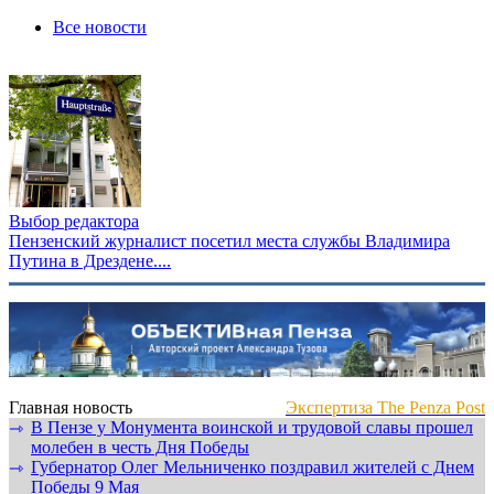
Все новости
Выбор редактора
Пензенский журналист посетил места службы Владимира
Путина в Дрездене....
Главная новость
Экспертиза The Penza Post
В Пензе у Монумента воинской и трудовой славы прошел
⇾
молебен в честь Дня Победы
Губернатор Олег Мельниченко поздравил жителей с Днем
⇾
Победы 9 Мая