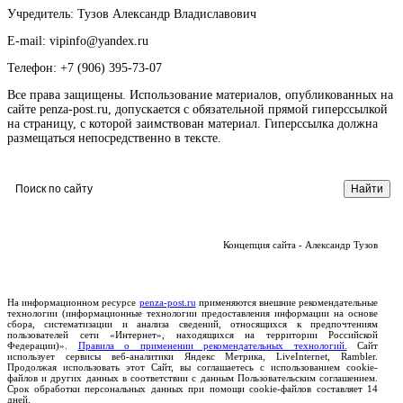
Учредитель: Тузов Александр Владиславович
E-mail: vipinfo@yandex.ru
Телефон: +7 (906) 395-73-07
Все права защищены. Использование материалов, опубликованных на
сайте penza-post.ru, допускается с обязательной прямой гиперссылкой
на страницу, с которой заимствован материал. Гиперссылка должна
размещаться непосредственно в тексте.
Концепция сайта - Александр Тузов
На информационном ресурсе
penza-post.ru
применяются внешние рекомендательные
технологии (информационные технологии предоставления информации на основе
сбора, систематизации и анализа сведений, относящихся к предпочтениям
пользователей сети «Интернет», находящихся на территории Российской
Федерации)».
Правила о применении рекомендательных технологий.
Сайт
использует сервисы веб-аналитики Яндекс Метрика, LiveInternet, Rambler.
Продолжая использовать этот Сайт, вы соглашаетесь с использованием cookie-
файлов и других данных в соответствии с данным Пользовательским соглашением.
Срок обработки персональных данных при помощи cookie-файлов составляет 14
дней.