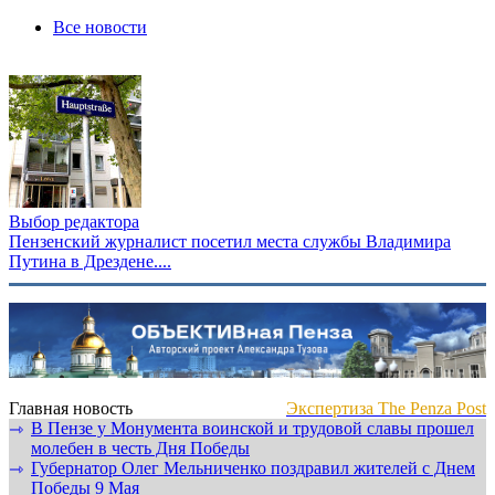
Все новости
Выбор редактора
Пензенский журналист посетил места службы Владимира
Путина в Дрездене....
Главная новость
Экспертиза The Penza Post
В Пензе у Монумента воинской и трудовой славы прошел
⇾
молебен в честь Дня Победы
Губернатор Олег Мельниченко поздравил жителей с Днем
⇾
Победы 9 Мая