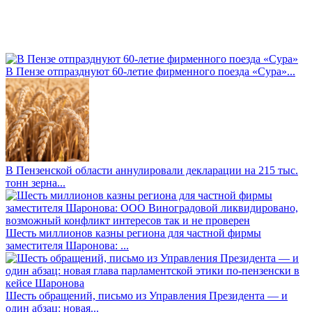
В Пензе отпразднуют 60-летие фирменного поезда «Сура»...
В Пензенской области аннулировали декларации на 215 тыс.
тонн зерна...
Шесть миллионов казны региона для частной фирмы
заместителя Шаронова: ...
Шесть обращений, письмо из Управления Президента — и
один абзац: новая...