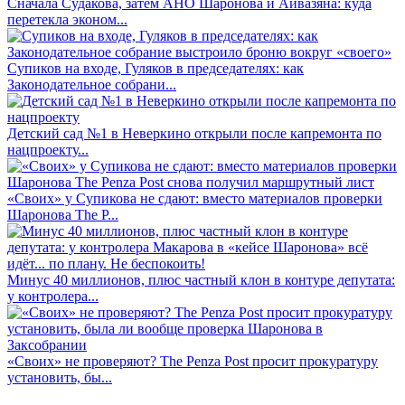
Сначала Судакова, затем АНО Шаронова и Айвазяна: куда
перетекла эконом...
Супиков на входе, Гуляков в председателях: как
Законодательное собрани...
Детский сад №1 в Неверкино открыли после капремонта по
нацпроекту...
«Своих» у Супикова не сдают: вместо материалов проверки
Шаронова The P...
Минус 40 миллионов, плюс частный клон в контуре депутата:
у контролера...
«Своих» не проверяют? The Penza Post просит прокуратуру
установить, бы...