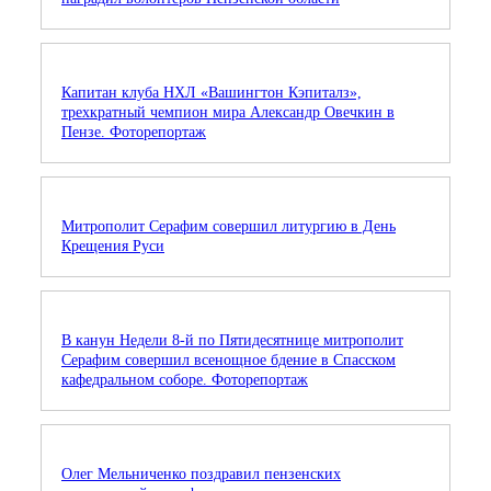
Капитан клуба НХЛ «Вашингтон Кэпиталз»,
трехкратный чемпион мира Александр Овечкин в
Пензе. Фоторепортаж
Митрополит Серафим совершил литургию в День
Крещения Руси
В канун Недели 8-й по Пятидесятнице митрополит
Серафим совершил всенощное бдение в Спасском
кафедральном соборе. Фоторепортаж
Олег Мельниченко поздравил пензенских