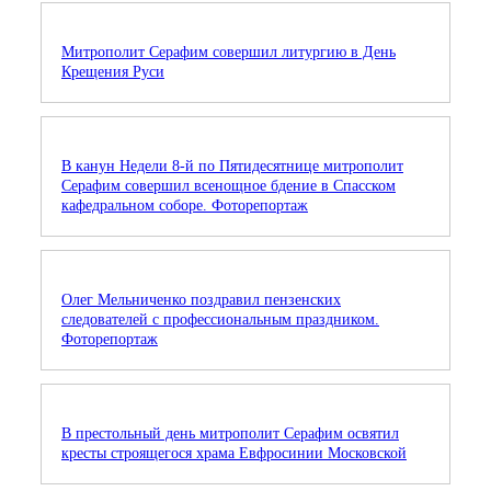
Митрополит Серафим совершил литургию в День
Крещения Руси
В канун Недели 8-й по Пятидесятнице митрополит
Серафим совершил всенощное бдение в Спасском
кафедральном соборе. Фоторепортаж
Олег Мельниченко поздравил пензенских
следователей с профессиональным праздником.
Фоторепортаж
В престольный день митрополит Серафим освятил
кресты строящегося храма Евфросинии Московской