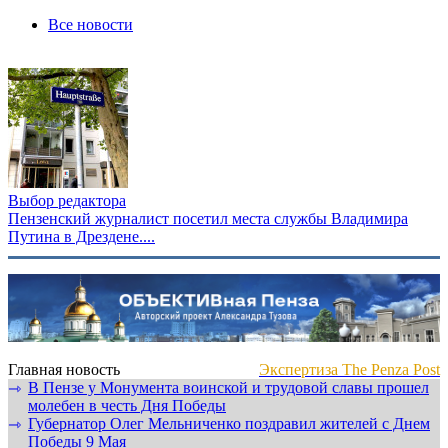
Все новости
Выбор редактора
Пензенский журналист посетил места службы Владимира
Путина в Дрездене....
Главная новость
Экспертиза The Penza Post
В Пензе у Монумента воинской и трудовой славы прошел
⇾
молебен в честь Дня Победы
Губернатор Олег Мельниченко поздравил жителей с Днем
⇾
Победы 9 Мая