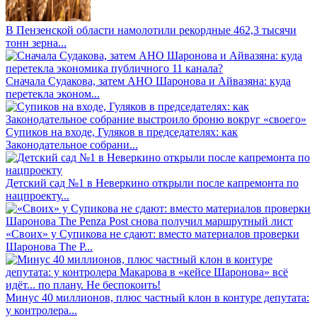
В Пензенской области намолотили рекордные 462,3 тысячи
тонн зерна...
Сначала Судакова, затем АНО Шаронова и Айвазяна: куда
перетекла эконом...
Супиков на входе, Гуляков в председателях: как
Законодательное собрани...
Детский сад №1 в Неверкино открыли после капремонта по
нацпроекту...
«Своих» у Супикова не сдают: вместо материалов проверки
Шаронова The P...
Минус 40 миллионов, плюс частный клон в контуре депутата:
у контролера...