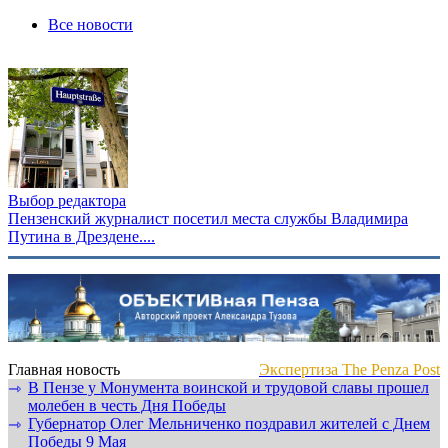
Все новости
Выбор редактора
Пензенский журналист посетил места службы Владимира
Путина в Дрездене....
Главная новость
Экспертиза The Penza Post
В Пензе у Монумента воинской и трудовой славы прошел
⇾
молебен в честь Дня Победы
Губернатор Олег Мельниченко поздравил жителей с Днем
⇾
Победы 9 Мая