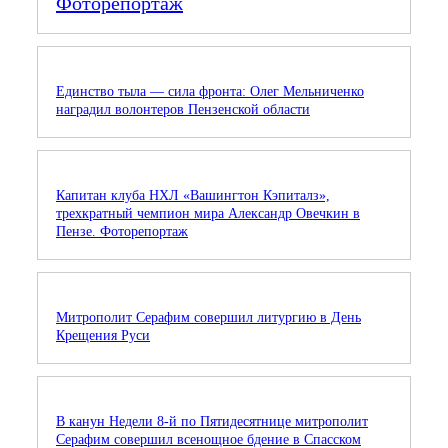
Фоторепортаж
Единство тыла — сила фронта: Олег Мельниченко
наградил волонтеров Пензенской области
Капитан клуба НХЛ «Вашингтон Кэпиталз»,
трехкратный чемпион мира Александр Овечкин в
Пензе. Фоторепортаж
Митрополит Серафим совершил литургию в День
Крещения Руси
В канун Недели 8-й по Пятидесятнице митрополит
Серафим совершил всенощное бдение в Спасском