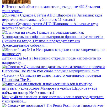
В Пензенской области намолотили рекордные 462,3 тысячи
тонн зерна...
Сначала Судакова, затем АНО Шаронова и Айвазяна: куда
перетекла эконом...
Супиков на входе, Гуляков в председателях: как
Законодательное собрани...
Детский сад №1 в Неверкино открыли после капремонта по
нацпроекту...
«Своих» у Супикова не сдают: вместо материалов проверки
Шаронова The P...
Минус 40 миллионов, плюс частный клон в контуре депутата:
у контролера...