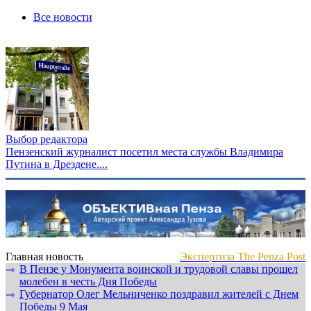
Все новости
Выбор редактора
Пензенский журналист посетил места службы Владимира
Путина в Дрездене....
Главная новость
Экспертиза The Penza Post
В Пензе у Монумента воинской и трудовой славы прошел
⇾
молебен в честь Дня Победы
Губернатор Олег Мельниченко поздравил жителей с Днем
⇾
Победы 9 Мая