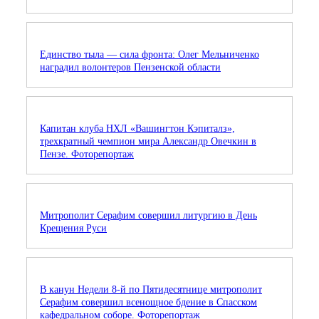
Единство тыла — сила фронта: Олег Мельниченко
наградил волонтеров Пензенской области
Капитан клуба НХЛ «Вашингтон Кэпиталз»,
трехкратный чемпион мира Александр Овечкин в
Пензе. Фоторепортаж
Митрополит Серафим совершил литургию в День
Крещения Руси
В канун Недели 8-й по Пятидесятнице митрополит
Серафим совершил всенощное бдение в Спасском
кафедральном соборе. Фоторепортаж