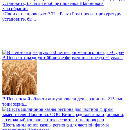
«Своих» не проверяют? The Penza Post просит прокуратуру
установить, бы...
В Пензе отпразднуют 60-летие фирменного поезда «Сура»...
В Пензенской области аннулировали декларации на 215 тыс.
тонн зерна...
Шесть миллионов казны региона для частной фирмы