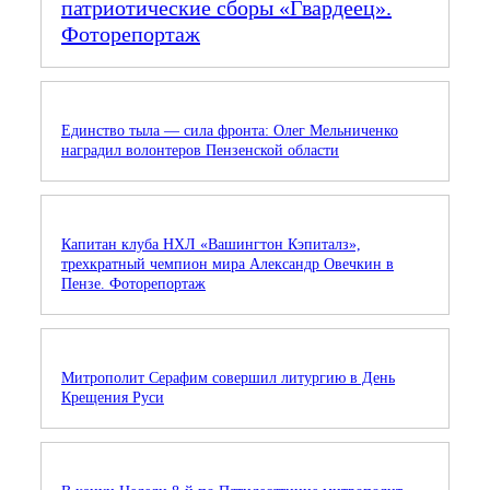
патриотические сборы «Гвардеец».
Фоторепортаж
Единство тыла — сила фронта: Олег Мельниченко
наградил волонтеров Пензенской области
Капитан клуба НХЛ «Вашингтон Кэпиталз»,
трехкратный чемпион мира Александр Овечкин в
Пензе. Фоторепортаж
Митрополит Серафим совершил литургию в День
Крещения Руси