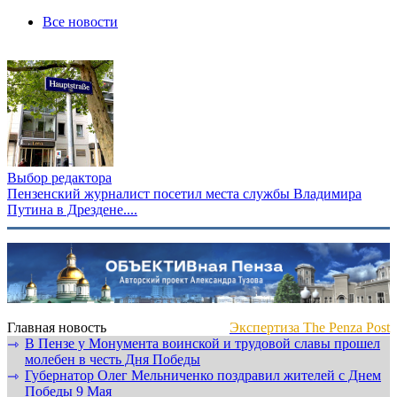
Все новости
Выбор редактора
Пензенский журналист посетил места службы Владимира
Путина в Дрездене....
Главная новость
Экспертиза The Penza Post
В Пензе у Монумента воинской и трудовой славы прошел
⇾
молебен в честь Дня Победы
Губернатор Олег Мельниченко поздравил жителей с Днем
⇾
Победы 9 Мая