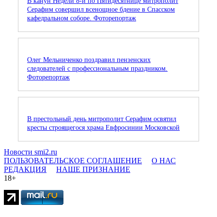
В канун Недели 8-й по Пятидесятнице митрополит
Серафим совершил всенощное бдение в Спасском
кафедральном соборе. Фоторепортаж
Олег Мельниченко поздравил пензенских
следователей с профессиональным праздником.
Фоторепортаж
В престольный день митрополит Серафим освятил
кресты строящегося храма Евфросинии Московской
Новости smi2.ru
ПОЛЬЗОВАТЕЛЬСКОЕ СОГЛАШЕНИЕ
О НАС
РЕДАКЦИЯ
НАШЕ ПРИЗНАНИЕ
18+