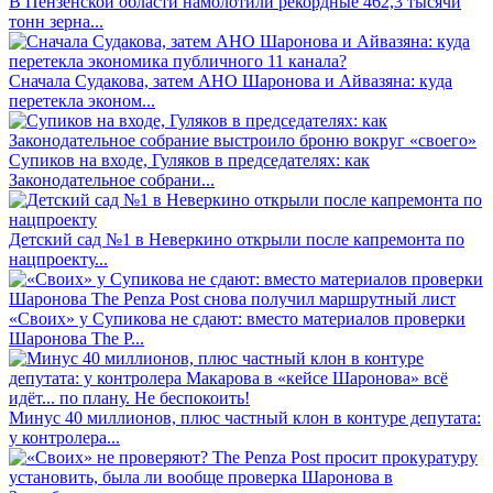
В Пензенской области намолотили рекордные 462,3 тысячи
тонн зерна...
Сначала Судакова, затем АНО Шаронова и Айвазяна: куда
перетекла эконом...
Супиков на входе, Гуляков в председателях: как
Законодательное собрани...
Детский сад №1 в Неверкино открыли после капремонта по
нацпроекту...
«Своих» у Супикова не сдают: вместо материалов проверки
Шаронова The P...
Минус 40 миллионов, плюс частный клон в контуре депутата:
у контролера...