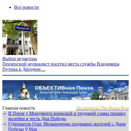
Все новости
Выбор редактора
Пензенский журналист посетил места службы Владимира
Путина в Дрездене....
Главная новость
Экспертиза The Penza Post
В Пензе у Монумента воинской и трудовой славы прошел
⇾
молебен в честь Дня Победы
Губернатор Олег Мельниченко поздравил жителей с Днем
⇾
Победы 9 Мая