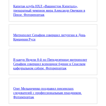
Капитан клуба НХЛ «Вашингтон Кэпиталз»,
трехкратный чемпион мира Александр Овечкин в
Пензе. Фоторепортаж
Митрополит Серафим совершил литургию в День
Крещения Руси
В канун Недели 8-й по Пятидесятнице митрополит
Серафим совершил всенощное бдение в Спасском
кафедральном соборе. Фоторепортаж
Олег Мельниченко поздравил пензенских
следователей с профессиональным праздником.
Фоторепортаж