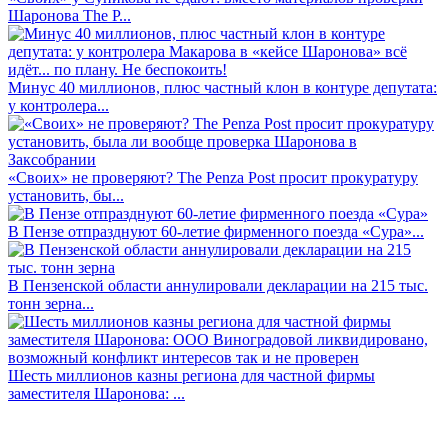
Шаронова The P...
Минус 40 миллионов, плюс частный клон в контуре депутата:
у контролера...
«Своих» не проверяют? The Penza Post просит прокуратуру
установить, бы...
В Пензе отпразднуют 60-летие фирменного поезда «Сура»...
В Пензенской области аннулировали декларации на 215 тыс.
тонн зерна...
Шесть миллионов казны региона для частной фирмы
заместителя Шаронова: ...