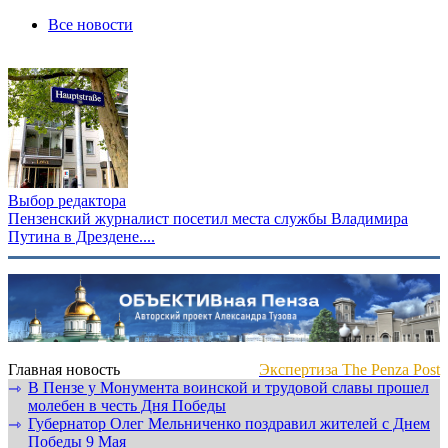
Все новости
Выбор редактора
Пензенский журналист посетил места службы Владимира
Путина в Дрездене....
Главная новость
Экспертиза The Penza Post
В Пензе у Монумента воинской и трудовой славы прошел
⇾
молебен в честь Дня Победы
Губернатор Олег Мельниченко поздравил жителей с Днем
⇾
Победы 9 Мая