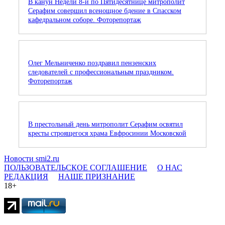
В канун Недели 8-й по Пятидесятнице митрополит
Серафим совершил всенощное бдение в Спасском
кафедральном соборе. Фоторепортаж
Олег Мельниченко поздравил пензенских
следователей с профессиональным праздником.
Фоторепортаж
В престольный день митрополит Серафим освятил
кресты строящегося храма Евфросинии Московской
Новости smi2.ru
ПОЛЬЗОВАТЕЛЬСКОЕ СОГЛАШЕНИЕ
О НАС
РЕДАКЦИЯ
НАШЕ ПРИЗНАНИЕ
18+