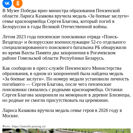
В Музее Победы врио министра образования Пензенской
области Лариса Казакова вручила медаль «За боевые заслуги»
семье красноармейца Сергея Благова, который погиб в
Белоруссии в годы Великой Отечественной войны.
Летом 2023 года пензенские поисковики отряда «Поиск-
Вездеход» и белорусские военнослужащие 52-го отдельного
специализированного поискового батальона РБ обнаружили
во время Вахты Памяти два захоронения в Рогачевском
районе Гомельской области Республики Беларусь.
Как сообщили в пресс-службе Пензенского Министерства
образования, в одном из захоронений была найдена медаль
«За боевые заслуги». По номеру медали установили личность
погибшего — Сергея Благова, после чего пензенские
поисковики связались с родными красноармейца. Останки
Сергея Благова захоронили на мемориале в деревне Близнецы,
но родные не смогли присутствовать на церемонии.
Лариса Казакова вручила медаль семье героя в 2026 году в
Москве.
Фото: https://minobr.pnzreg.ru/