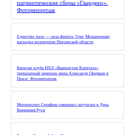
патриотические сборы «Гвардеец».
Фоторепортаж
Единство тыла — сила фронта: Олег Мельниченко
наградил волонтеров Пензенской области
Капитан клуба НХЛ «Вашингтон Кэпиталз»,
трехкратный чемпион мира Александр Овечкин в
Пензе. Фоторепортаж
Митрополит Серафим совершил литургию в День
Крещения Руси