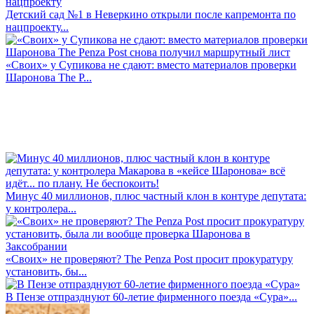
Детский сад №1 в Неверкино открыли после капремонта по
нацпроекту...
«Своих» у Супикова не сдают: вместо материалов проверки
Шаронова The P...
Минус 40 миллионов, плюс частный клон в контуре депутата:
у контролера...
«Своих» не проверяют? The Penza Post просит прокуратуру
установить, бы...
В Пензе отпразднуют 60-летие фирменного поезда «Сура»...