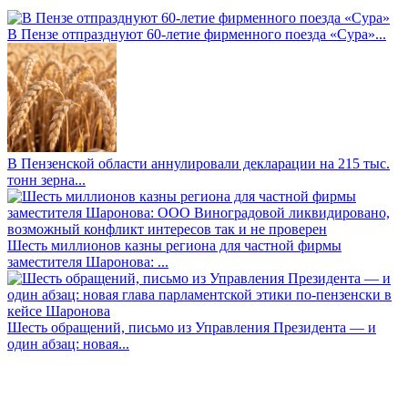
В Пензе отпразднуют 60-летие фирменного поезда «Сура»...
В Пензенской области аннулировали декларации на 215 тыс.
тонн зерна...
Шесть миллионов казны региона для частной фирмы
заместителя Шаронова: ...
Шесть обращений, письмо из Управления Президента — и
один абзац: новая...