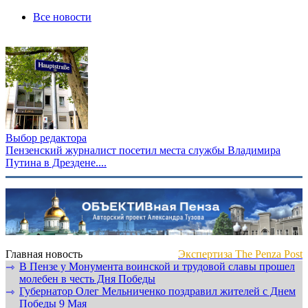
Все новости
Выбор редактора
Пензенский журналист посетил места службы Владимира
Путина в Дрездене....
Главная новость
Экспертиза The Penza Post
В Пензе у Монумента воинской и трудовой славы прошел
⇾
молебен в честь Дня Победы
Губернатор Олег Мельниченко поздравил жителей с Днем
⇾
Победы 9 Мая