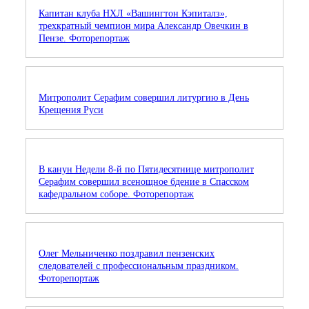
Капитан клуба НХЛ «Вашингтон Кэпиталз»,
трехкратный чемпион мира Александр Овечкин в
Пензе. Фоторепортаж
Митрополит Серафим совершил литургию в День
Крещения Руси
В канун Недели 8-й по Пятидесятнице митрополит
Серафим совершил всенощное бдение в Спасском
кафедральном соборе. Фоторепортаж
Олег Мельниченко поздравил пензенских
следователей с профессиональным праздником.
Фоторепортаж