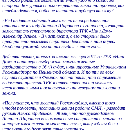
высокого ранга. Не является ли этот уход «по согласию
сторон» дежурным способом решения каких-то проблем, как
нередко делается, дабы не пятнать трудовую книжку?
«Ряд недавних событий мог иметь непосредственное
отношение к уходу Антона Шаронова с его поста, - говорит
заместитель генерального директора ТРК «Наш Дом»
Александр Зенков. - В частности, с его стороны было
предпринято несколько странных действий в наш адрес.
Особенно урожайным на них выдался этот год».
Действительно, только за шесть месяцев 2011-го ТРК «Наш
Дом» и партнеры выдержали многочисленные
разбирательства в 16 (!) судах, инициированные Управлением
Роскомнадзора по Пензенской области. И почти во всех
случаях служители Фемиды постановили, что стремление
ведомства привлечь ТРК к ответственности являлось
несостоятельным и основывалось на неверном толковании
закона.
«Получается, что местный Роскомнадзор, вместо того
чтобы помогать, постоянно мешал работе СМИ, - разводит
руками Александр Зенков. - Жаль, что под руководством
Антона Шаронова высококлассные специалисты, многие из
которых имеют звания мастеров связи, вынуждены были
исполнять его деструктивные указания».