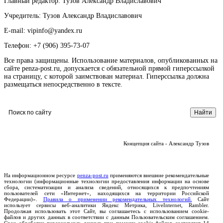
Главный редактор: Тузов Александр Владиславович
Учредитель: Тузов Александр Владиславович
E-mail: vipinfo@yandex.ru
Телефон: +7 (906) 395-73-07
Все права защищены. Использование материалов, опубликованных на
сайте penza-post.ru, допускается с обязательной прямой гиперссылкой
на страницу, с которой заимствован материал. Гиперссылка должна
размещаться непосредственно в тексте.
Концепция сайта - Александр Тузов
На информационном ресурсе
penza-post.ru
применяются внешние рекомендательные
технологии (информационные технологии предоставления информации на основе
сбора, систематизации и анализа сведений, относящихся к предпочтениям
пользователей сети «Интернет», находящихся на территории Российской
Федерации)».
Правила о применении рекомендательных технологий.
Сайт
использует сервисы веб-аналитики Яндекс Метрика, LiveInternet, Rambler.
Продолжая использовать этот Сайт, вы соглашаетесь с использованием cookie-
файлов и других данных в соответствии с данным Пользовательским соглашением.