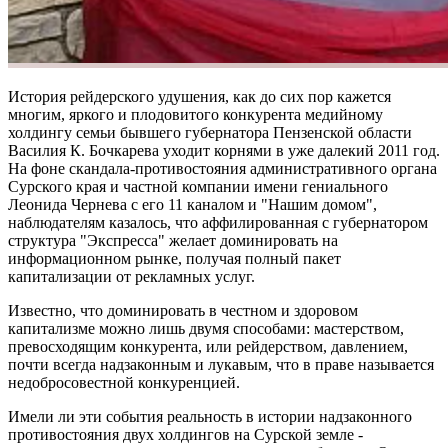
История рейдерского удушения, как до сих пор кажется
многим, яркого и плодовитого конкурента медийному
холдингу семьи бывшего губернатора Пензенской области
Василия К. Бочкарева уходит корнями в уже далекий 2011 год.
На фоне скандала-противостояния административного органа
Сурского края и частной компании имени гениального
Леонида Чернева с его 11 каналом и "Нашим домом",
наблюдателям казалось, что аффилированная с губернатором
структура "Экспресса" желает доминировать на
информационном рынке, получая полный пакет
капитализации от рекламных услуг.
Известно, что доминировать в честном и здоровом
капитализме можно лишь двумя способами: мастерством,
превосходящим конкурента, или рейдерством, давлением,
почти всегда надзаконным и лукавым, что в праве называется
недобросовестной конкуренцией.
Имели ли эти события реальность в истории надзаконного
противостояния двух холдингов на Сурской земле -