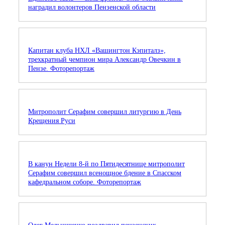
наградил волонтеров Пензенской области
Капитан клуба НХЛ «Вашингтон Кэпиталз»,
трехкратный чемпион мира Александр Овечкин в
Пензе. Фоторепортаж
Митрополит Серафим совершил литургию в День
Крещения Руси
В канун Недели 8-й по Пятидесятнице митрополит
Серафим совершил всенощное бдение в Спасском
кафедральном соборе. Фоторепортаж