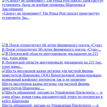
«Своих» не проверяют? The Penza Post просит прокуратуру
установить, бы...
В Пензе отпразднуют 60-летие фирменного поезда «Сура»...
В Пензенской области аннулировали декларации на 215 тыс.
тонн зерна...
Шесть миллионов казны региона для частной фирмы
заместителя Шаронова: ...
Шесть обращений, письмо из Управления Президента — и