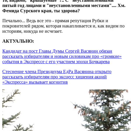
то, видимо, "крышуемые"?.. С "неустановленными"
пятый год лицами и "неустановленными местами".... Хм.
Фемида Сурского края, ты здорова?
Печально... Ведь все это - прямая репутация Рубки и
покровителей рядом, которая накапливается и, как видим по
историям, никуда не исчезает.
АКТУАЛЬНО:
Кандидат на пост Главы Думы Сергей Васянин обязан
рассказать избирателям и новым силовикам про «громкие»
события в Экспрессе с его участием эпохи Бочкарева
Стеснение члена Президиума ЕдРа Васянина открыто
рассказать избирателям про эксцесс хищения акций
«Экспресса» вызывает когнитив