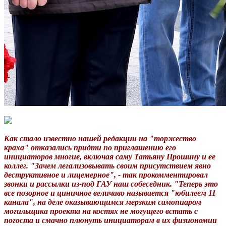
Как стало известно нашей редакции на "торжество
краха" отказались придти по приглашению его
инициаторов многие, включая саму Татьяну Прошину и ее
коллег. "Зачем легализовывать своим присутствием явно
деструктивное и лицемерное", - так прокомментировал
звонки и рассылки из-под ГАУ наш собеседник. "Теперь это
все позорное и циничное величаво называется "юбилеем 11
канала", на деле оказывающимся мерзким самопиаром
могильщика проекта на костях не могущего встать с
погоста и смачно плюнуть инициаторам в их физиономии