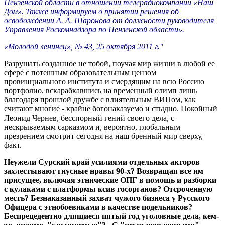
Пензенской области в отношении телерадиокомпании «Наш
Дом». Также информируем о принятии решения об
освобождении А. А. Шаронова от должности руководителя
Управления Роскомнадзора по Пензенской области».
«Молодой ленинец», № 43, 25 октября 2011 г."
Разрушать созданное не тобой, поучая мир жизни в любой ее
сфере с потешным образовательным цензом
провинциального института и смердящим на всю Россию
портфолио, вскарабкавшись на временный олимп лишь
благодаря прошлой дружбе с влиятельным ВИПом, как
считают многие - крайне богонаказуемо и стыдно. Покойный
Леонид Чернев, бесспорный гений своего дела, с
нескрываемым сарказмом и, вероятно, глобальным
презрением смотрит сегодня на наш бренный мир сверху,
факт.
Неужели Сурский край усилиями отдельных акторов
захлестывают гнусные нравы 90-х? Возвращая все им
присущее, включая этнические ОПГ в помощь и разборки
с кулаками с платформы ксив госорганов? Отсроченную
месть? Безнаказанный захват чужого бизнеса у Русского
Офицера с этнобоевиками в качестве подельников?
Беспрецедентно длящиеся пятый год уголовные дела, кем-