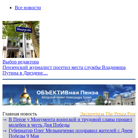
Все новости
Выбор редактора
Пензенский журналист посетил места службы Владимира
Путина в Дрездене....
Главная новость
Экспертиза The Penza Post
В Пензе у Монумента воинской и трудовой славы прошел
⇾
молебен в честь Дня Победы
Губернатор Олег Мельниченко поздравил жителей с Днем
⇾
Победы 9 Мая