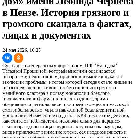
дом» имени Леонида Чернева
в Пензе. История грязного и
громкого скандала в фактах,
лицах и документах
24 мая 2026, 10:25
Суд над экс-генеральным директором ТРК "Наш дом"
Татьяной Прошиной, который многими оценивается
позорным и недостойным, привлек внимание к лукавой
эволюции проблемы, итогом которой сегодня стало лишение
пензенцев альтернативного и бесспорно интересного
медийного кластера в пользу монополии блеклого
провластного информационного холдинга, зримо
обедняющего региональное пространство едва ли массовой
смотрибельностью, увы, в навязанной безальтернативной
монополии. Намеченное на днях в ККЗ помпезное действо,
как считают наблюдатели, исключительно для нарцисс-
самопиара одного лица с дурно-пахнущим бэкграундом,
вновь привлекает внимание к теме, сея неоднозначность и
осуждение в пабликах и медийных средах явно вычурного