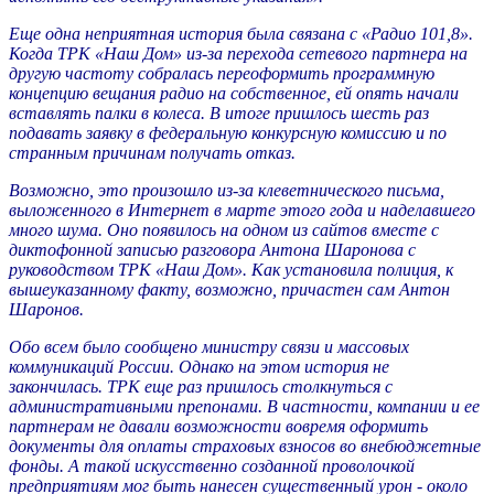
Еще одна неприятная история была связана с «Радио 101,8».
Когда ТРК «Наш Дом» из-за перехода сетевого партнера на
другую частоту собралась переоформить программную
концепцию вещания радио на собственное, ей опять начали
вставлять палки в колеса. В итоге пришлось шесть раз
подавать заявку в федеральную конкурсную комиссию и по
странным причинам получать отказ.
Возможно, это произошло из-за клеветнического письма,
выложенного в Интернет в марте этого года и наделавшего
много шума. Оно появилось на одном из сайтов вместе с
диктофонной записью разговора Антона Шаронова с
руководством ТРК «Наш Дом». Как установила полиция, к
вышеуказанному факту, возможно, причастен сам Антон
Шаронов.
Обо всем было сообщено министру связи и массовых
коммуникаций России. Однако на этом история не
закончилась. ТРК еще раз пришлось столкнуться с
административными препонами. В частности, компании и ее
партнерам не давали возможности вовремя оформить
документы для оплаты страховых взносов во внебюджетные
фонды. А такой искусственно созданной проволочкой
предприятиям мог быть нанесен существенный урон - около