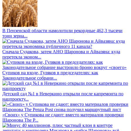
В Пензенской области намолотили рекордные 462,3 тысячи
тонн зерна...
Сначала Судакова, затем АНО Шаронова и Айвазяна: куда
перетекла эконом...
Супиков на входе, Гуляков в председателях: как
Законодательное собрани...
Детский сад №1 в Неверкино открыли после капремонта по
нацпроекту...
«Своих» у Супикова не сдают: вместо материалов проверки
Шаронова The P...