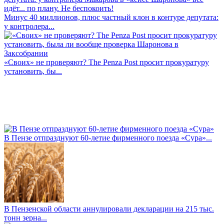
Минус 40 миллионов, плюс частный клон в контуре депутата:
у контролера...
«Своих» не проверяют? The Penza Post просит прокуратуру
установить, бы...
В Пензе отпразднуют 60-летие фирменного поезда «Сура»...
В Пензенской области аннулировали декларации на 215 тыс.
тонн зерна...