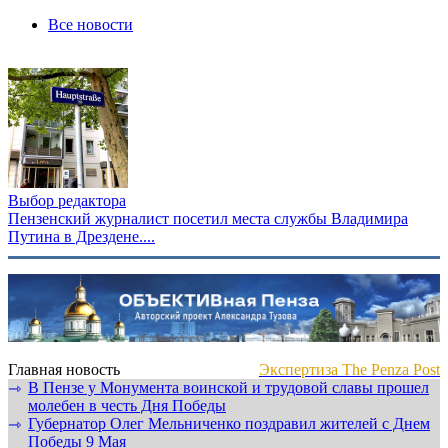
Все новости
Выбор редактора
Пензенский журналист посетил места службы Владимира
Путина в Дрездене....
Главная новость
Экспертиза The Penza Post
В Пензе у Монумента воинской и трудовой славы прошел
⇾
молебен в честь Дня Победы
Губернатор Олег Мельниченко поздравил жителей с Днем
⇾
Победы 9 Мая