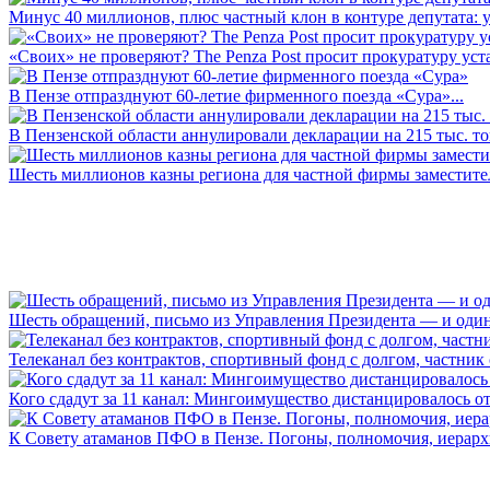
Минус 40 миллионов, плюс частный клон в контуре депутата: у 
«Своих» не проверяют? The Penza Post просит прокуратуру уста
В Пензе отпразднуют 60-летие фирменного поезда «Сура»...
В Пензенской области аннулировали декларации на 215 тыс. тон
Шесть миллионов казны региона для частной фирмы заместител
Шесть обращений, письмо из Управления Президента — и один а
Телеканал без контрактов, спортивный фонд с долгом, частник с 
Кого сдадут за 11 канал: Мингоимущество дистанцировалось от 
К Совету атаманов ПФО в Пензе. Погоны, полномочия, иерархии