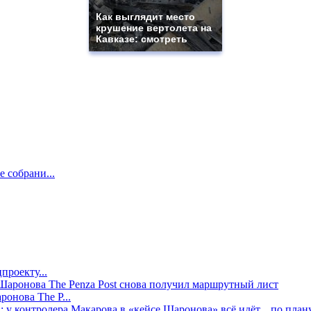
Как выглядит место
крушение вертолета на
Кавказе: смотреть
е собрани...
проекту...
онова The P...