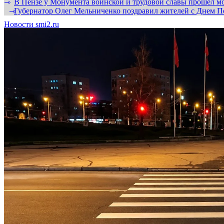
В Пензе у Монумента воинской и трудовой славы прошел мо
⇾
Губернатор Олег Мельниченко поздравил жителей с Днем П
⇾
Новости smi2.ru