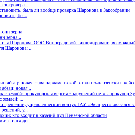
контролера...
новить, бы...
н зерна...
я Шаронова: ...
бзац: новая...
землёй: ...
решений, у...
: кто входи...