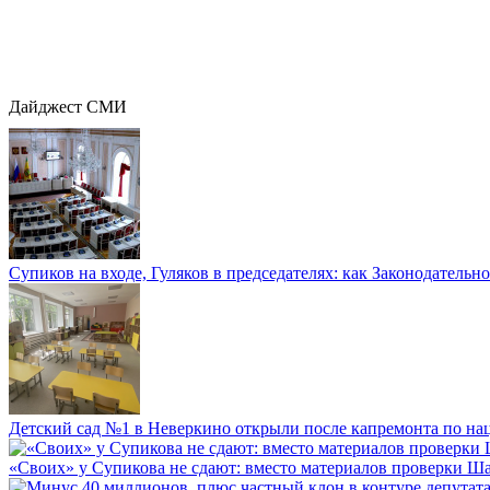
Дайджест СМИ
Супиков на входе, Гуляков в председателях: как Законодательно
Детский сад №1 в Неверкино открыли после капремонта по нац
«Своих» у Супикова не сдают: вместо материалов проверки Шар