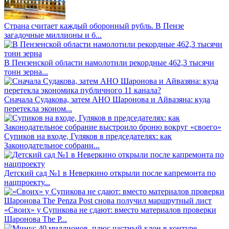
Страна считает каждый оборонный рубль. В Пензе
загадочные миллионы и б...
В Пензенской области намолотили рекордные 462,3 тысячи
тонн зерна...
Сначала Судакова, затем АНО Шаронова и Айвазяна: куда
перетекла эконом...
Супиков на входе, Гуляков в председателях: как
Законодательное собрани...
Детский сад №1 в Неверкино открыли после капремонта по
нацпроекту...
«Своих» у Супикова не сдают: вместо материалов проверки
Шаронова The P...