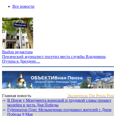
Все новости
Выбор редактора
Пензенский журналист посетил места службы Владимира
Путина в Дрездене....
Главная новость
Экспертиза The Penza Post
В Пензе у Монумента воинской и трудовой славы прошел
⇾
молебен в честь Дня Победы
Губернатор Олег Мельниченко поздравил жителей с Днем
⇾
Победы 9 Мая