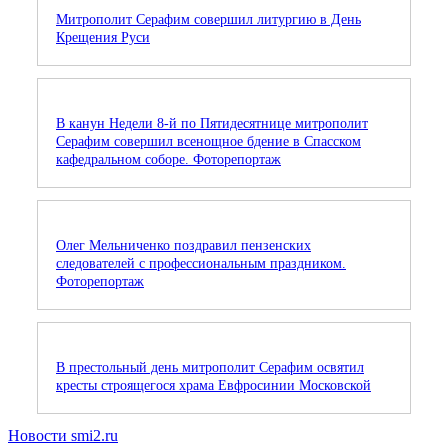
Митрополит Серафим совершил литургию в День
Крещения Руси
В канун Недели 8-й по Пятидесятнице митрополит
Серафим совершил всенощное бдение в Спасском
кафедральном соборе. Фоторепортаж
Олег Мельниченко поздравил пензенских
следователей с профессиональным праздником.
Фоторепортаж
В престольный день митрополит Серафим освятил
кресты строящегося храма Евфросинии Московской
Новости smi2.ru