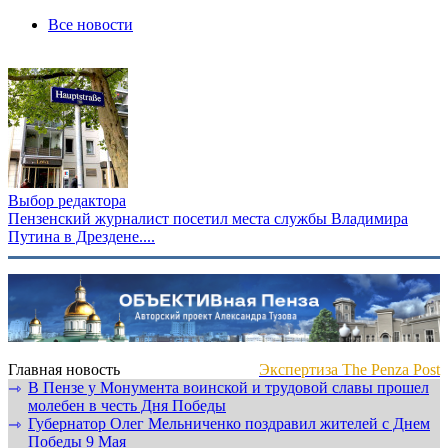
Все новости
Выбор редактора
Пензенский журналист посетил места службы Владимира
Путина в Дрездене....
Главная новость
Экспертиза The Penza Post
В Пензе у Монумента воинской и трудовой славы прошел
⇾
молебен в честь Дня Победы
Губернатор Олег Мельниченко поздравил жителей с Днем
⇾
Победы 9 Мая