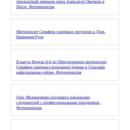
трехкратный чемпион мира Александр Овечкин в
Пензе. Фоторепортаж
Митрополит Серафим совершил литургию в День
Крещения Руси
В канун Недели 8-й по Пятидесятнице митрополит
Серафим совершил всенощное бдение в Спасском
кафедральном соборе. Фоторепортаж
Олег Мельниченко поздравил пензенских
следователей с профессиональным праздником.
Фоторепортаж