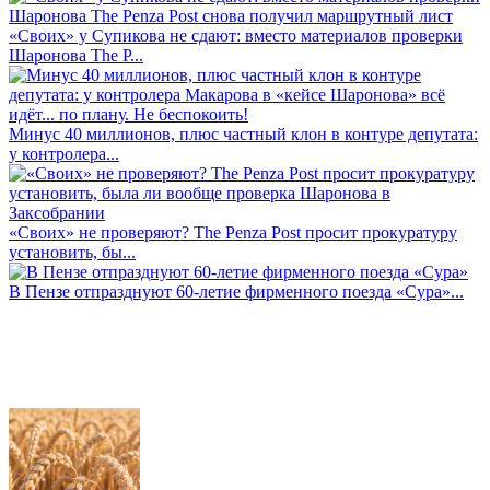
«Своих» у Супикова не сдают: вместо материалов проверки
Шаронова The P...
Минус 40 миллионов, плюс частный клон в контуре депутата:
у контролера...
«Своих» не проверяют? The Penza Post просит прокуратуру
установить, бы...
В Пензе отпразднуют 60-летие фирменного поезда «Сура»...