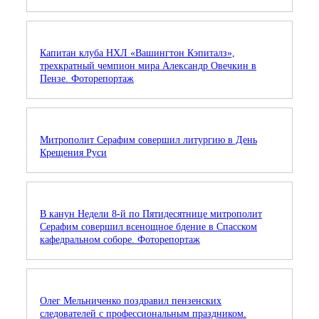
Капитан клуба НХЛ «Вашингтон Кэпиталз»,
трехкратный чемпион мира Александр Овечкин в
Пензе. Фоторепортаж
Митрополит Серафим совершил литургию в День
Крещения Руси
В канун Недели 8-й по Пятидесятнице митрополит
Серафим совершил всенощное бдение в Спасском
кафедральном соборе. Фоторепортаж
Олег Мельниченко поздравил пензенских
следователей с профессиональным праздником.