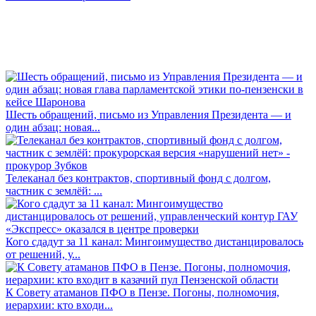
Шесть обращений, письмо из Управления Президента — и
один абзац: новая...
Телеканал без контрактов, спортивный фонд с долгом,
частник с землёй: ...
Кого сдадут за 11 канал: Мингоимущество дистанцировалось
от решений, у...
К Совету атаманов ПФО в Пензе. Погоны, полномочия,
иерархии: кто входи...