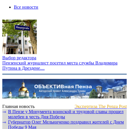
Все новости
Выбор редактора
Пензенский журналист посетил места службы Владимира
Путина в Дрездене....
Главная новость
Экспертиза The Penza Post
В Пензе у Монумента воинской и трудовой славы прошел
⇾
молебен в честь Дня Победы
Губернатор Олег Мельниченко поздравил жителей с Днем
⇾
Победы 9 Мая