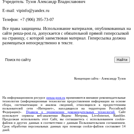
Учредитель: Тузов Александр Владиславович
E-mail: vipinfo@yandex.ru
Телефон: +7 (906) 395-73-07
Все права защищены. Использование материалов, опубликованных на
сайте penza-post.ru, допускается с обязательной прямой гиперссылкой
на страницу, с которой заимствован материал. Гиперссылка должна
размещаться непосредственно в тексте.
Концепция сайта - Александр Тузов
На информационном ресурсе
penza-post.ru
применяются внешние рекомендательные
технологии (информационные технологии предоставления информации на основе
сбора, систематизации и анализа сведений, относящихся к предпочтениям
пользователей сети «Интернет», находящихся на территории Российской
Федерации)».
Правила о применении рекомендательных технологий.
Сайт
использует сервисы веб-аналитики Яндекс Метрика, LiveInternet, Rambler.
Продолжая использовать этот Сайт, вы соглашаетесь с использованием cookie-
файлов и других данных в соответствии с данным Пользовательским соглашением.
Срок обработки персональных данных при помощи cookie-файлов составляет 14
дней.