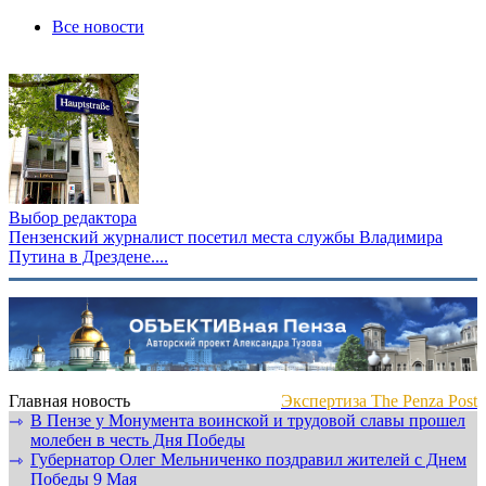
Все новости
Выбор редактора
Пензенский журналист посетил места службы Владимира
Путина в Дрездене....
Главная новость
Экспертиза The Penza Post
В Пензе у Монумента воинской и трудовой славы прошел
⇾
молебен в честь Дня Победы
Губернатор Олег Мельниченко поздравил жителей с Днем
⇾
Победы 9 Мая