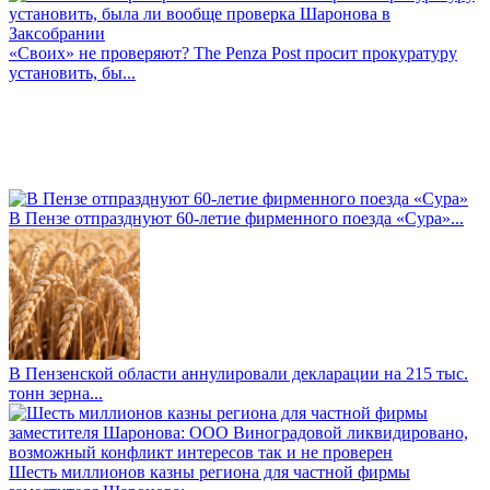
«Своих» не проверяют? The Penza Post просит прокуратуру
установить, бы...
В Пензе отпразднуют 60-летие фирменного поезда «Сура»...
В Пензенской области аннулировали декларации на 215 тыс.
тонн зерна...
Шесть миллионов казны региона для частной фирмы