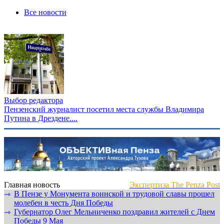
Все новости
Выбор редактора
Пензенский журналист посетил места службы Владимира
Путина в Дрездене....
Главная новость
Экспертиза The Penza Post
В Пензе у Монумента воинской и трудовой славы прошел
⇾
молебен в честь Дня Победы
Губернатор Олег Мельниченко поздравил жителей с Днем
⇾
Победы 9 Мая