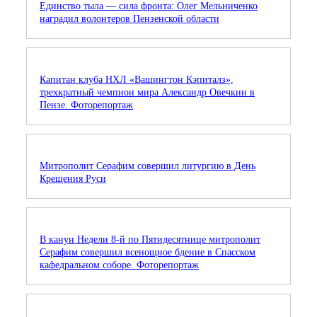
Единство тыла — сила фронта: Олег Мельниченко
наградил волонтеров Пензенской области
Капитан клуба НХЛ «Вашингтон Кэпиталз»,
трехкратный чемпион мира Александр Овечкин в
Пензе. Фоторепортаж
Митрополит Серафим совершил литургию в День
Крещения Руси
В канун Недели 8-й по Пятидесятнице митрополит
Серафим совершил всенощное бдение в Спасском
кафедральном соборе. Фоторепортаж