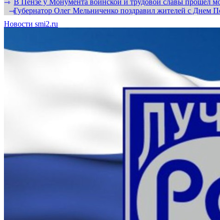
В Пензе у Монумента воинской и трудовой славы прошел мо
⇾
Губернатор Олег Мельниченко поздравил жителей с Днем П
⇾
Новости smi2.ru