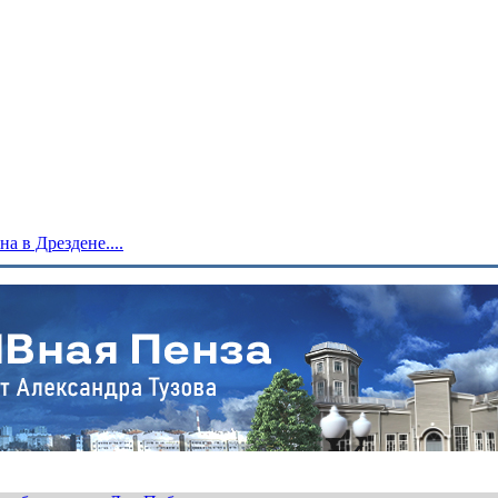
 в Дрездене....