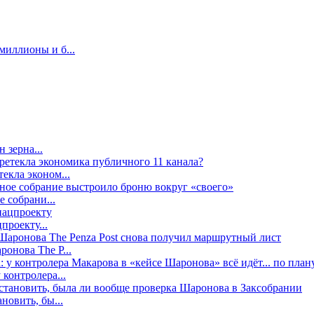
миллионы и б...
 зерна...
екла эконом...
е собрани...
проекту...
онова The P...
контролера...
новить, бы...