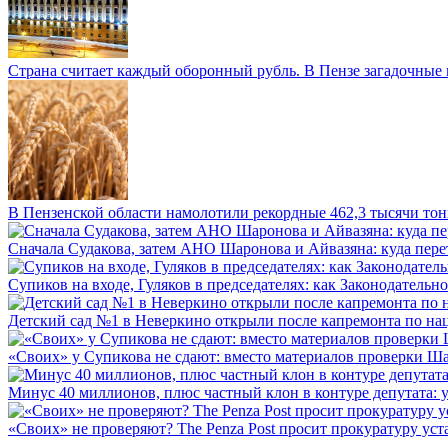
Страна считает каждый оборонный рубль. В Пензе загадочные 
В Пензенской области намолотили рекордные 462,3 тысячи тонн
Сначала Судакова, затем АНО Шаронова и Айвазяна: куда перет
Супиков на входе, Гуляков в председателях: как Законодательно
Детский сад №1 в Неверкино открыли после капремонта по нац
«Своих» у Супикова не сдают: вместо материалов проверки Шар
Минус 40 миллионов, плюс частный клон в контуре депутата: у 
«Своих» не проверяют? The Penza Post просит прокуратуру уста