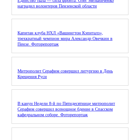
Единство тыла — сила фронта: Олег Мельниченко
наградил волонтеров Пензенской области
Капитан клуба НХЛ «Вашингтон Кэпиталз»,
трехкратный чемпион мира Александр Овечкин в
Пензе. Фоторепортаж
Митрополит Серафим совершил литургию в День
Крещения Руси
В канун Недели 8-й по Пятидесятнице митрополит
Серафим совершил всенощное бдение в Спасском
кафедральном соборе. Фоторепортаж