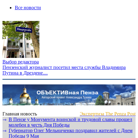
Все новости
Выбор редактора
Пензенский журналист посетил места службы Владимира
Путина в Дрездене....
Главная новость
Экспертиза The Penza Post
В Пензе у Монумента воинской и трудовой славы прошел
⇾
молебен в честь Дня Победы
Губернатор Олег Мельниченко поздравил жителей с Днем
⇾
Победы 9 Мая