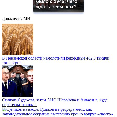
было с 1945: чего
ждать всем нам?
Дайджест СМИ
В Пензенской области намолотили рекордные 462,3 тысячи
тонн зерна...
Сначала Судакова, затем АНО Шаронова и Айвазяна: куда
перетекла эконом...