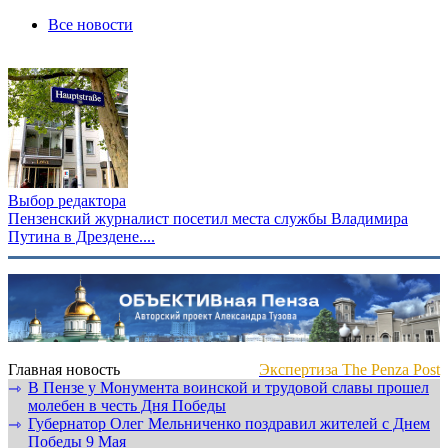
Все новости
Выбор редактора
Пензенский журналист посетил места службы Владимира
Путина в Дрездене....
Главная новость
Экспертиза The Penza Post
В Пензе у Монумента воинской и трудовой славы прошел
⇾
молебен в честь Дня Победы
Губернатор Олег Мельниченко поздравил жителей с Днем
⇾
Победы 9 Мая