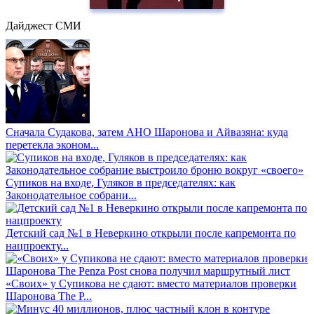
Дайджест СМИ
Сначала Судакова, затем АНО Шаронова и Айвазяна: куда
перетекла эконом...
Супиков на входе, Гуляков в председателях: как
Законодательное собрани...
Детский сад №1 в Неверкино открыли после капремонта по
нацпроекту...
«Своих» у Супикова не сдают: вместо материалов проверки
Шаронова The P...