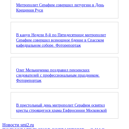
Митрополит Серафим совершил литургию в День
Крещения Руси
В канун Недели 8-й по Пятидесятнице митрополит
Серафим совершил всенощное бдение в Спасском
кафедральном соборе. Фоторепортаж
Олег Мельниченко поздравил пензенских
следователей с профессиональным праздником.
Фоторепортаж
В престольный день митрополит Серафим освятил
кресты строящегося храма Евфросинии Московской
Новости smi2.ru