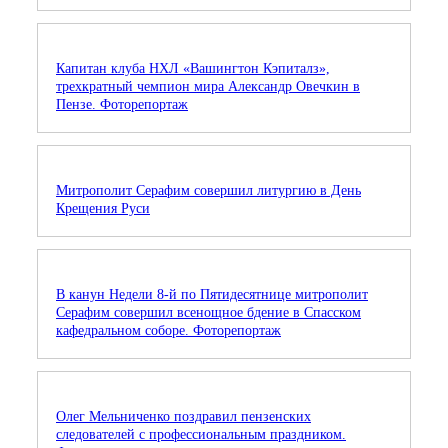
Капитан клуба НХЛ «Вашингтон Кэпиталз»,
трехкратный чемпион мира Александр Овечкин в
Пензе. Фоторепортаж
Митрополит Серафим совершил литургию в День
Крещения Руси
В канун Недели 8-й по Пятидесятнице митрополит
Серафим совершил всенощное бдение в Спасском
кафедральном соборе. Фоторепортаж
Олег Мельниченко поздравил пензенских
следователей с профессиональным праздником.