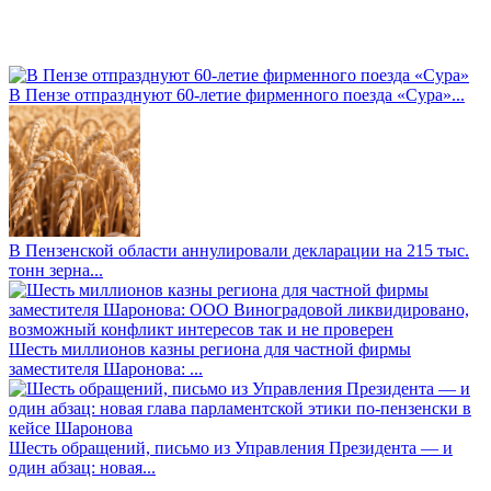
В Пензе отпразднуют 60-летие фирменного поезда «Сура»...
В Пензенской области аннулировали декларации на 215 тыс.
тонн зерна...
Шесть миллионов казны региона для частной фирмы
заместителя Шаронова: ...
Шесть обращений, письмо из Управления Президента — и
один абзац: новая...