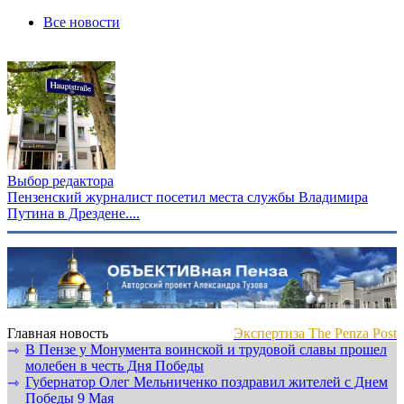
Все новости
Выбор редактора
Пензенский журналист посетил места службы Владимира
Путина в Дрездене....
Главная новость
Экспертиза The Penza Post
В Пензе у Монумента воинской и трудовой славы прошел
⇾
молебен в честь Дня Победы
Губернатор Олег Мельниченко поздравил жителей с Днем
⇾
Победы 9 Мая