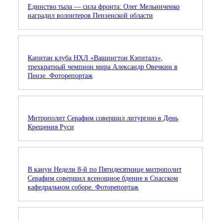
Единство тыла — сила фронта: Олег Мельниченко
наградил волонтеров Пензенской области
Капитан клуба НХЛ «Вашингтон Кэпиталз»,
трехкратный чемпион мира Александр Овечкин в
Пензе. Фоторепортаж
Митрополит Серафим совершил литургию в День
Крещения Руси
В канун Недели 8-й по Пятидесятнице митрополит
Серафим совершил всенощное бдение в Спасском
кафедральном соборе. Фоторепортаж