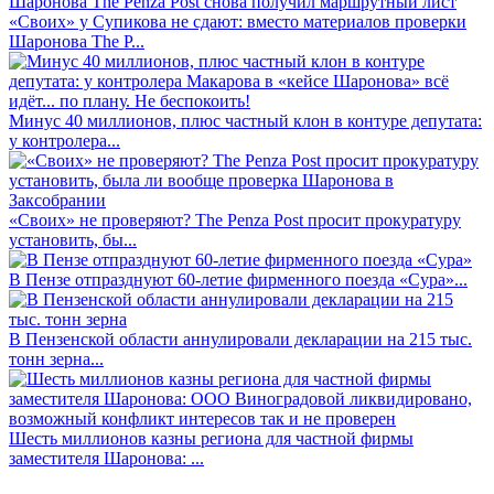
«Своих» у Супикова не сдают: вместо материалов проверки
Шаронова The P...
Минус 40 миллионов, плюс частный клон в контуре депутата:
у контролера...
«Своих» не проверяют? The Penza Post просит прокуратуру
установить, бы...
В Пензе отпразднуют 60-летие фирменного поезда «Сура»...
В Пензенской области аннулировали декларации на 215 тыс.
тонн зерна...
Шесть миллионов казны региона для частной фирмы
заместителя Шаронова: ...