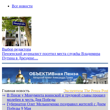
Все новости
Выбор редактора
Пензенский журналист посетил места службы Владимира
Путина в Дрездене....
Главная новость
Экспертиза The Penza Post
В Пензе у Монумента воинской и трудовой славы прошел
⇾
молебен в честь Дня Победы
Губернатор Олег Мельниченко поздравил жителей с Днем
⇾
Победы 9 Мая