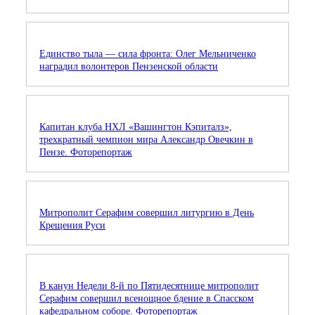
Единство тыла — сила фронта: Олег Мельниченко
наградил волонтеров Пензенской области
Капитан клуба НХЛ «Вашингтон Кэпиталз»,
трехкратный чемпион мира Александр Овечкин в
Пензе. Фоторепортаж
Митрополит Серафим совершил литургию в День
Крещения Руси
В канун Недели 8-й по Пятидесятнице митрополит
Серафим совершил всенощное бдение в Спасском
кафедральном соборе. Фоторепортаж