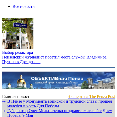
Все новости
Выбор редактора
Пензенский журналист посетил места службы Владимира
Путина в Дрездене....
Главная новость
Экспертиза The Penza Post
В Пензе у Монумента воинской и трудовой славы прошел
⇾
молебен в честь Дня Победы
Губернатор Олег Мельниченко поздравил жителей с Днем
⇾
Победы 9 Мая