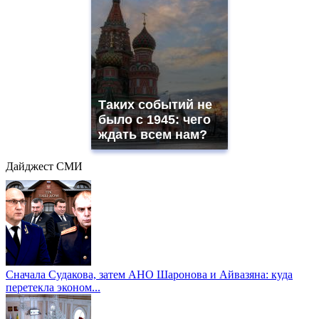
Таких событий не
было с 1945: чего
ждать всем нам?
Дайджест СМИ
Сначала Судакова, затем АНО Шаронова и Айвазяна: куда
перетекла эконом...