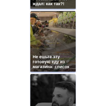
ждал: как так?!
Не ешьте эту
готовую еду из
магазина: список