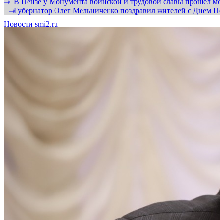
В Пензе у Монумента воинской и трудовой славы прошел мо
⇾
Губернатор Олег Мельниченко поздравил жителей с Днем П
⇾
Новости smi2.ru