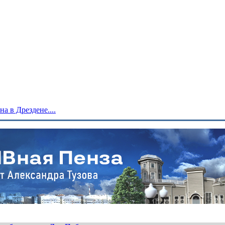
 в Дрездене....