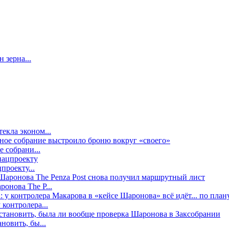
 зерна...
екла эконом...
е собрани...
проекту...
онова The P...
контролера...
новить, бы...