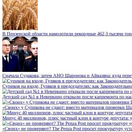
В Пензенской области намолотили рекордные 462,3 тысячи тонн
Сначала Судакова, затем АНО Шаронова и Айвазяна: куда перет
Супиков на входе, Гуляков в председателях: как Законодательно
Детский сад №1 в Неверкино открыли после капремонта по нац
«Своих» у Супикова не сдают: вместо материалов проверки Шар
Минус 40 миллионов, плюс частный клон в контуре депутата: у 
«Своих» не проверяют? The Penza Post просит прокуратуру уста