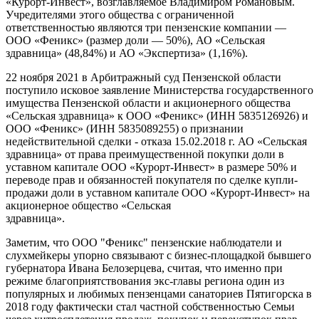
«Курорт-Инвест», возглавляемое Владимиром Романовым.
Учредителями этого общества с ограниченной
ответственностью являются три пензенские компании —
ООО «Феникс» (размер доли — 50%), АО «Сельская
здравница» (48,84%) и АО «Экспертиза» (1,16%).
22 ноября 2021 в Арбитражный суд Пензенской области
поступило исковое заявление Министерства государственного
имущества Пензенской области и акционерного общества
«Сельская здравница» к ООО «Феникс» (ИНН 5835126926) и
ООО «Феникс» (ИНН 5835089255) о признании
недействительной сделки - отказа 15.02.2018 г. АО «Сельская
здравница» от права преимущественной покупки доли в
уставном капитале ООО «Курорт-Инвест» в размере 50% и
переводе прав и обязанностей покупателя по сделке купли-
продажи доли в уставном капитале ООО «Курорт-Инвест» на
акционерное общество «Сельская
здравница».
Заметим, что ООО "Феникс" пензенские наблюдатели и
слухмейкеры упорно связывают с бизнес-площадкой бывшего
губернатора Ивана Белозерцева, считая, что именно при
режиме благоприятствования экс-главы региона один из
популярных и любимых пензенцами санаториев Пятигорска в
2018 году фактически стал частной собственностью Семьи