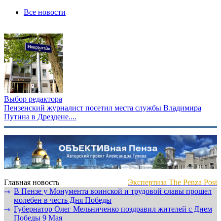
Все новости
Выбор редактора
Пензенский журналист посетил места службы Владимира
Путина в Дрездене....
Главная новость
Экспертиза The Penza Post
В Пензе у Монумента воинской и трудовой славы прошел
⇾
молебен в честь Дня Победы
Губернатор Олег Мельниченко поздравил жителей с Днем
⇾
Победы 9 Мая