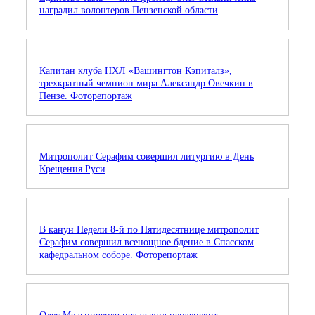
наградил волонтеров Пензенской области
Капитан клуба НХЛ «Вашингтон Кэпиталз»,
трехкратный чемпион мира Александр Овечкин в
Пензе. Фоторепортаж
Митрополит Серафим совершил литургию в День
Крещения Руси
В канун Недели 8-й по Пятидесятнице митрополит
Серафим совершил всенощное бдение в Спасском
кафедральном соборе. Фоторепортаж