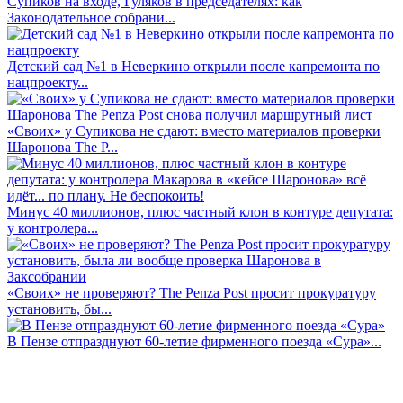
Супиков на входе, Гуляков в председателях: как
Законодательное собрани...
Детский сад №1 в Неверкино открыли после капремонта по
нацпроекту...
«Своих» у Супикова не сдают: вместо материалов проверки
Шаронова The P...
Минус 40 миллионов, плюс частный клон в контуре депутата:
у контролера...
«Своих» не проверяют? The Penza Post просит прокуратуру
установить, бы...
В Пензе отпразднуют 60-летие фирменного поезда «Сура»...