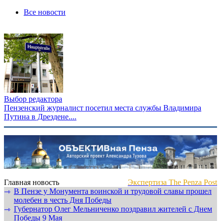
Все новости
Выбор редактора
Пензенский журналист посетил места службы Владимира
Путина в Дрездене....
Главная новость
Экспертиза The Penza Post
В Пензе у Монумента воинской и трудовой славы прошел
⇾
молебен в честь Дня Победы
Губернатор Олег Мельниченко поздравил жителей с Днем
⇾
Победы 9 Мая