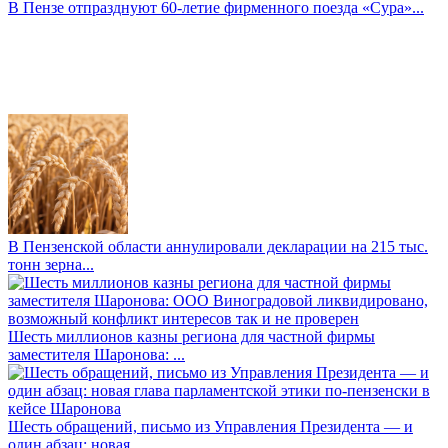
В Пензе отпразднуют 60-летие фирменного поезда «Сура»...
В Пензенской области аннулировали декларации на 215 тыс.
тонн зерна...
Шесть миллионов казны региона для частной фирмы
заместителя Шаронова: ...
Шесть обращений, письмо из Управления Президента — и
один абзац: новая...