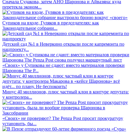
Сначала Судакова, затем АНО Шаронова и Айвазяна: куда
перетекла эконом...
Супиков на входе, Гуляков в председателях: как
Законодательное собрани...
Детский сад №1 в Неверкино открыли после капремонта по
нацпроекту...
«Своих» у Супикова не сдают: вместо материалов проверки
Шаронова The P...
Минус 40 миллионов, плюс частный клон в контуре депутата:
у контролера...
«Своих» не проверяют? The Penza Post просит прокуратуру
установить, бы...