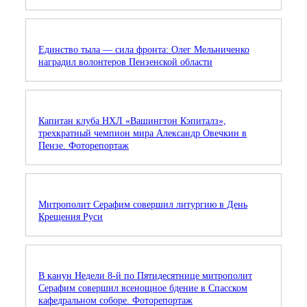
Единство тыла — сила фронта: Олег Мельниченко
наградил волонтеров Пензенской области
Капитан клуба НХЛ «Вашингтон Кэпиталз»,
трехкратный чемпион мира Александр Овечкин в
Пензе. Фоторепортаж
Митрополит Серафим совершил литургию в День
Крещения Руси
В канун Недели 8-й по Пятидесятнице митрополит
Серафим совершил всенощное бдение в Спасском
кафедральном соборе. Фоторепортаж