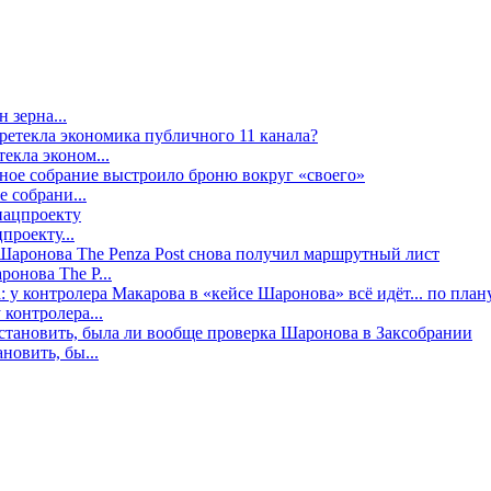
 зерна...
екла эконом...
е собрани...
проекту...
онова The P...
контролера...
новить, бы...