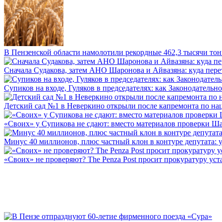
В Пензенской области намолотили рекордные 462,3 тысячи тонн
Сначала Судакова, затем АНО Шаронова и Айвазяна: куда перет
Супиков на входе, Гуляков в председателях: как Законодательно
Детский сад №1 в Неверкино открыли после капремонта по нац
«Своих» у Супикова не сдают: вместо материалов проверки Шар
Минус 40 миллионов, плюс частный клон в контуре депутата: у 
«Своих» не проверяют? The Penza Post просит прокуратуру уста