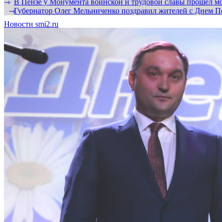
В Пензе у Монумента воинской и трудовой славы прошел мо
⇾
Губернатор Олег Мельниченко поздравил жителей с Днем П
⇾
Новости smi2.ru