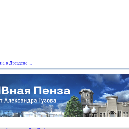
 в Дрездене....