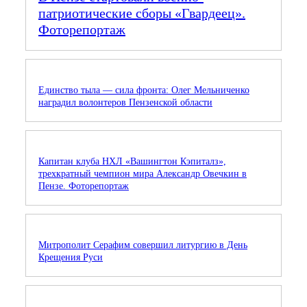
патриотические сборы «Гвардеец».
Фоторепортаж
Единство тыла — сила фронта: Олег Мельниченко
наградил волонтеров Пензенской области
Капитан клуба НХЛ «Вашингтон Кэпиталз»,
трехкратный чемпион мира Александр Овечкин в
Пензе. Фоторепортаж
Митрополит Серафим совершил литургию в День
Крещения Руси