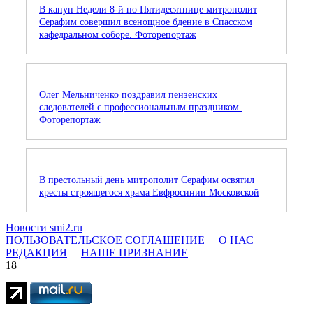
В канун Недели 8-й по Пятидесятнице митрополит
Серафим совершил всенощное бдение в Спасском
кафедральном соборе. Фоторепортаж
Олег Мельниченко поздравил пензенских
следователей с профессиональным праздником.
Фоторепортаж
В престольный день митрополит Серафим освятил
кресты строящегося храма Евфросинии Московской
Новости smi2.ru
ПОЛЬЗОВАТЕЛЬСКОЕ СОГЛАШЕНИЕ
О НАС
РЕДАКЦИЯ
НАШЕ ПРИЗНАНИЕ
18+