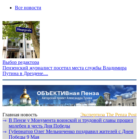
Все новости
Выбор редактора
Пензенский журналист посетил места службы Владимира
Путина в Дрездене....
Главная новость
Экспертиза The Penza Post
В Пензе у Монумента воинской и трудовой славы прошел
⇾
молебен в честь Дня Победы
Губернатор Олег Мельниченко поздравил жителей с Днем
⇾
Победы 9 Мая