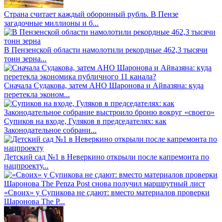
Страна считает каждый оборонный рубль. В Пензе
загадочные миллионы и б...
В Пензенской области намолотили рекордные 462,3 тысячи
тонн зерна...
Сначала Судакова, затем АНО Шаронова и Айвазяна: куда
перетекла эконом...
Супиков на входе, Гуляков в председателях: как
Законодательное собрани...
Детский сад №1 в Неверкино открыли после капремонта по
нацпроекту...
«Своих» у Супикова не сдают: вместо материалов проверки
Шаронова The P...