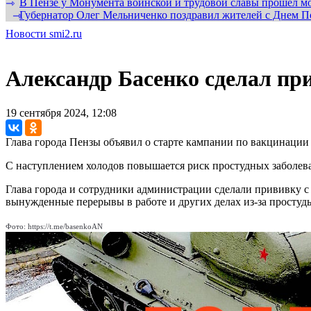
В Пензе у Монумента воинской и трудовой славы прошел мо
⇾
Губернатор Олег Мельниченко поздравил жителей с Днем П
⇾
Новости smi2.ru
Александр Басенко сделал пр
19 сентября 2024, 12:08
Глава города Пензы объявил о старте кампании по вакцинации 
С наступлением холодов повышается риск простудных заболева
Глава города и сотрудники администрации сделали прививку 
вынужденные перерывы в работе и других делах из-за простуд
Фото: https://t.me/basenkoAN