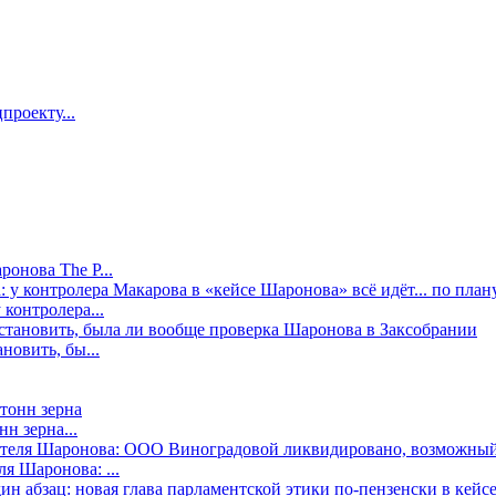
проекту...
онова The P...
контролера...
новить, бы...
н зерна...
я Шаронова: ...