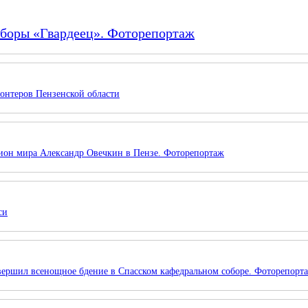
сборы «Гвардеец». Фоторепортаж
онтеров Пензенской области
ион мира Александр Овечкин в Пензе. Фоторепортаж
си
вершил всенощное бдение в Спасском кафедральном соборе. Фоторепорт