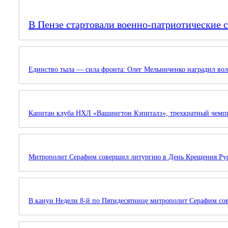
В Пензе стартовали военно-патриотические 
Единство тыла — сила фронта: Олег Мельниченко наградил вол
Капитан клуба НХЛ «Вашингтон Кэпиталз», трехкратный чемп
Митрополит Серафим совершил литургию в День Крещения Ру
В канун Недели 8-й по Пятидесятнице митрополит Серафим со