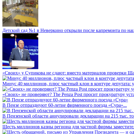
Детский сад №1 в Неверкино открыли после капремонта по нац
«Своих» у Супикова не сдают: вместо материалов проверки Шар
Минус 40 миллионов, плюс частный клон в контуре депутата: у 
«Своих» не проверяют? The Penza Post просит прокуратуру уста
В Пензе отпразднуют 60-летие фирменного поезда «Сура»...
В Пензенской области аннулировали декларации на 215 тыс. тон
Шесть миллионов казны региона для частной фирмы заместител