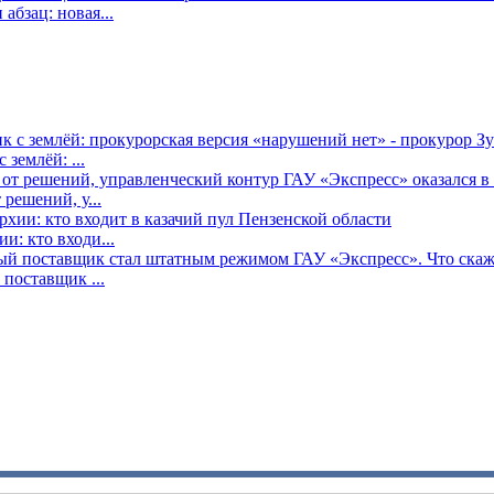
бзац: новая...
землёй: ...
решений, у...
: кто входи...
поставщик ...