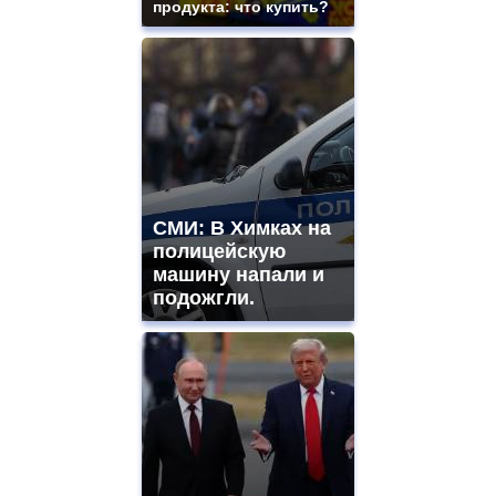
продукта: что купить?
СМИ: В Химках на
полицейскую
машину напали и
подожгли.