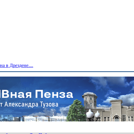
 в Дрездене....