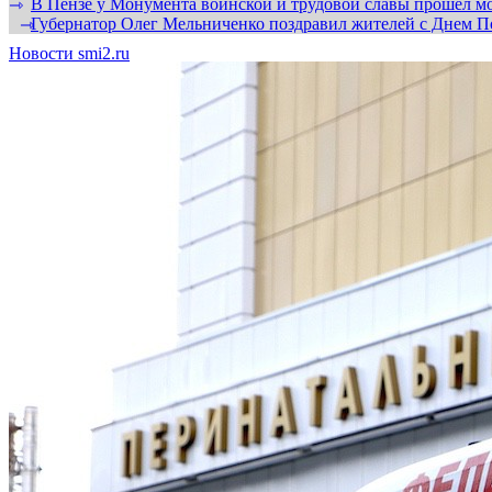
В Пензе у Монумента воинской и трудовой славы прошел мо
⇾
Губернатор Олег Мельниченко поздравил жителей с Днем П
⇾
Новости smi2.ru